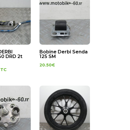
DERBI
Bobine Derbi Senda
0 DRD 2t
125 SM
20.50
€
TTC