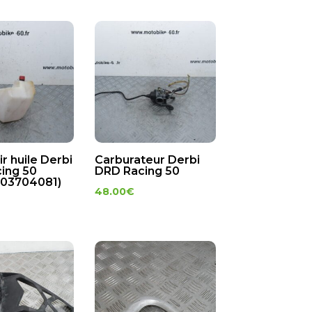
r huile Derbi
Carburateur Derbi
ing 50
DRD Racing 50
H03704081)
48.00
€