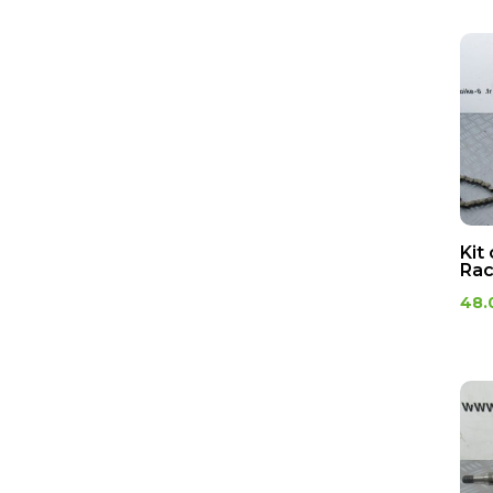
transmissions
Silencieux
Vilebrequin /
Embiellage
Visserie
Pièces cycle moto
d'occasion – Roues, freins,
suspensions
Axes de bras oscillant
Kit
Rac
Axes de roue
48.
Cale roue
Cale-pieds
Capteur divers
Cocotte d'embrayage
Couronnes
Entraineur compteur
Fourches