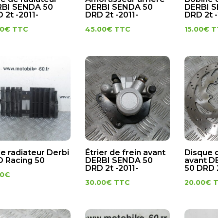
BI SENDA 50
DERBI SENDA 50
DERBI 
 2t -2011-
DRD 2t -2011-
DRD 2t -
00
€
TTC
45.00
€
TTC
15.00
€
T
lle radiateur Derbi
Étrier de frein avant
Disque d
 Racing 50
DERBI SENDA 50
avant D
DRD 2t -2011-
50 DRD 2
00
€
30.00
€
TTC
20.00
€