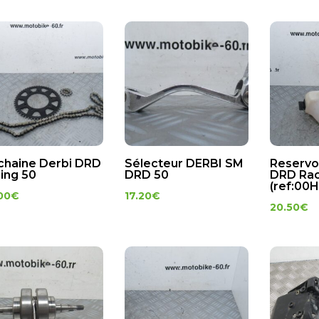
 chaine Derbi DRD
Sélecteur DERBI SM
Reservoi
ing 50
DRD 50
DRD Rac
(ref:00
00
€
17.20
€
20.50
€