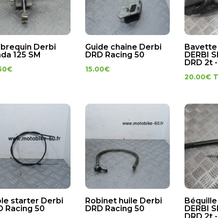
ebrequin Derbi
Guide chaine Derbi
Bavette 
da 125 SM
DRD Racing 50
DERBI 
DRD 2t -
50
€
15.00
€
20.00
€
le starter Derbi
Robinet huile Derbi
Béquille
 Racing 50
DRD Racing 50
DERBI 
DRD 2t -