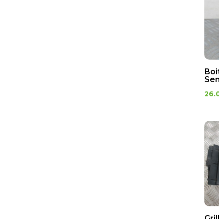
ELECTRICITE
ECLAIRAGE
Feux
Régulateur de tension
Boi
Sen
26.
Gri