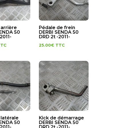
arrière
Pédale de frein
SENDA 50
DERBI SENDA 50
2011-
DRD 2t -2011-
TTC
25.00
€
TTC
 latérale
Kick de démarrage
SENDA 50
DERBI SENDA 50
2011-
DRD 2t -2011-