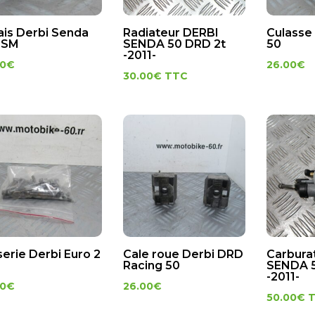
ais Derbi Senda
Radiateur DERBI
Culasse 
 SM
SENDA 50 DRD 2t
50
-2011-
00
€
26.00
€
30.00
€
TTC
serie Derbi Euro 2
Cale roue Derbi DRD
Carbura
Racing 50
SENDA 5
-2011-
00
€
26.00
€
50.00
€