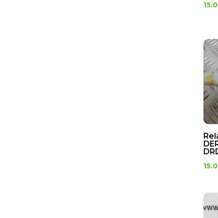
Repose pieds
15.
Selecteur de vitesse
Support divers
Transmissions/Cables
Cable starter
MOTOCROSS
ALIMENTATION
Carburateur
Rel
MOTEUR
DER
Moteur
DRD
15.
Non classé
SCOOTER
ALIMENTATION
Bouchon