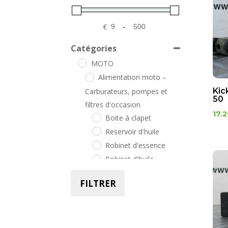
€
-
Minimum Price
Maximum Price
Catégories
MOTO
Alimentation moto –
Kic
Carburateurs, pompes et
50
filtres d'occasion
17.
Boite à clapet
Reservoir d'huile
Robinet d'essence
Robinet d'huile
Carrosserie moto
FILTRER
d'occasion – Pièces et
protections
Caches divers