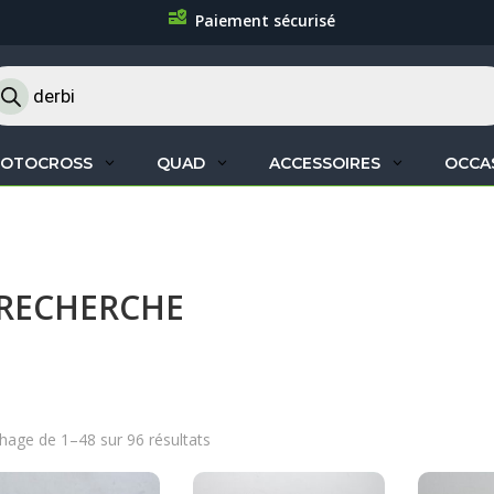
Paiement sécurisé
cherche
oduits
OTOCROSS
QUAD
ACCESSOIRES
OCCA
 RECHERCHE
chage de 1–48 sur 96 résultats