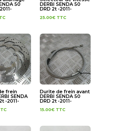
SENDA 50
DERBI SENDA 50
2011-
DRD 2t -2011-
TC
25.00
€
TTC
e frein
Durite de frein avant
ERBI SENDA
DERBI SENDA 50
t -2011-
DRD 2t -2011-
TTC
15.00
€
TTC