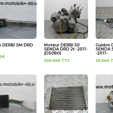
k DERBI SM DRD
Moteur DERBI 50
Guidon 
SENDA DRD 2t -2011-
SENDA 5
(D50B0)
-2011-
20
€
500.00
€
TTC
20.00
€