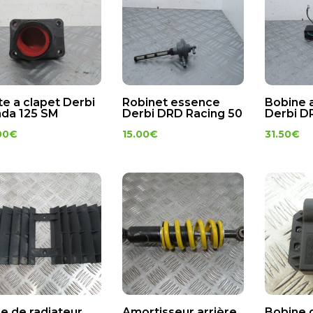
te a clapet Derbi
Robinet essence
Bobine 
da 125 SM
Derbi DRD Racing 50
Derbi D
00
€
15.00
€
31.50
€
lle de radiateur
Amortisseur arrière
Bobine 