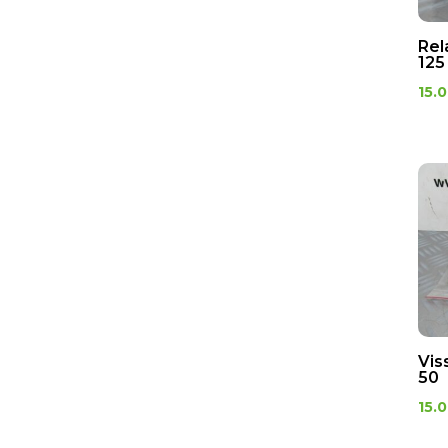
Garde boue
Grilles de radiateur
Rel
125
Plaque numéro
15.
ELECTRICITE
Bobine d'allumage
Centrale clignotant
Commodo
relais
Rotor / Stator
MOTEUR
Carter moteur
Collecteur
Vis
d'echappement
50
Culasse
15.
Guide de