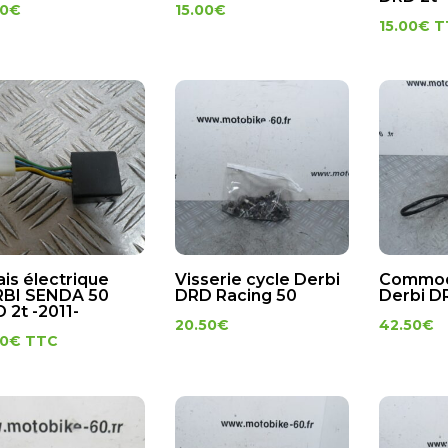
00
€
15.00
€
15.00
€
T
ais électrique
Visserie cycle Derbi
Commod
BI SENDA 50
DRD Racing 50
Derbi D
 2t -2011-
20.50
€
42.50
€
00
€
TTC