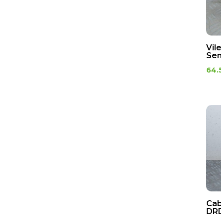
Tube de fourche
Freins
Bocal de liquide de
Vil
Sen
frein
64.
Disque de frein
avant
Durite de frein
Etrier de frein avant
Kick
Kits chaîne
levier d'embrayage
Pédales de frein
Pignon
Poignée
Cab
DRD
d'accélerateur