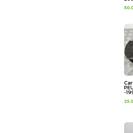
50.
Car
PEU
-19
25.