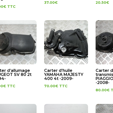
37.00
€
20.50
€
00
€
TTC
ter d’allumage
Carter d’huile
Carter 
GEOT SV 80 2t
YAMAHA MAJESTY
transmi
94-
400 4t -2009-
PIAGGIO
-2008-
00
€
TTC
70.00
€
TTC
80.00
€