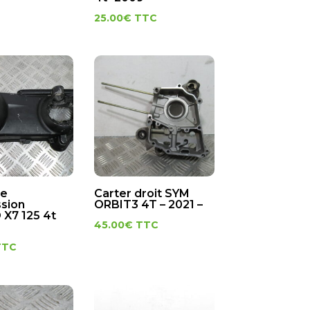
25.00
€
TTC
de
Carter droit SYM
ssion
ORBIT3 4T – 2021 –
 X7 125 4t
45.00
€
TTC
TTC