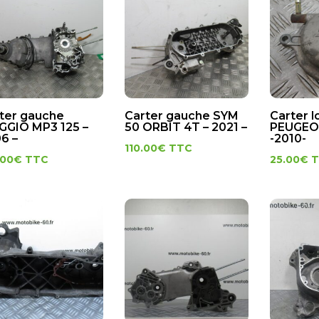
ter gauche
Carter gauche SYM
Carter 
GGIO MP3 125 –
50 ORBIT 4T – 2021 –
PEUGEOT
6 –
-2010-
110.00
€
TTC
.00
€
TTC
25.00
€