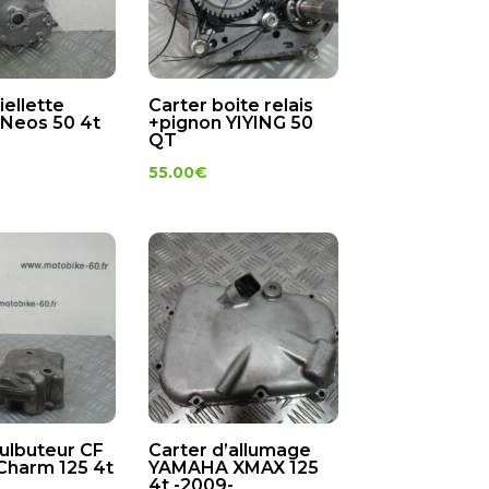
iellette
Carter boite relais
Neos 50 4t
+pignon YIYING 50
QT
55.00
€
culbuteur CF
Carter d’allumage
Charm 125 4t
YAMAHA XMAX 125
4t -2009-