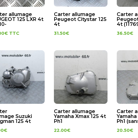
ter allumage
Carter allumage
Carter 
GEOT 125 LXR 4t
Peugeot Citystar 125
Peugeot 
10-
4t
4t (117
00
€
TTC
31.50
€
36.50
€
ter
Carter allumage
Carter 
umage Suzuki
Yamaha Xmax 125 4t
Yamaha 
gman 125 4t
Ph1
Ph1 (sa
00
€
22.00
€
20.50
€