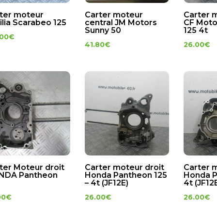
ter moteur
Carter moteur
Carter 
ilia Scarabeo 125
central JM Motors
CF Moto
Sunny 50
125 4t
.00
€
41.80
€
26.00
€
ter Moteur droit
Carter moteur droit
Carter 
NDA Pantheon
Honda Pantheon 125
Honda P
– 4t (JF12E)
4t (JF12
00
€
26.00
€
26.00
€