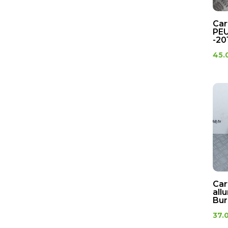
Car
PEU
-20
45.
Car
all
Bur
37.