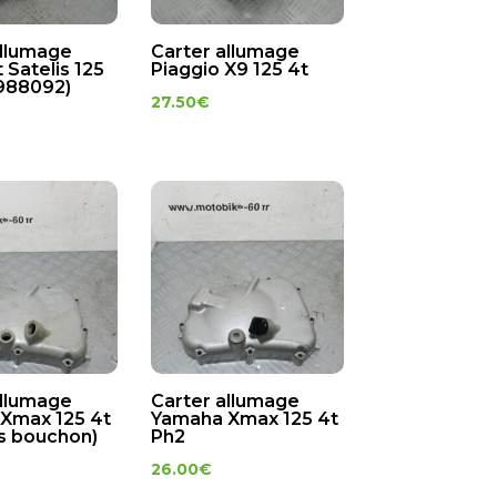
allumage
Carter allumage
Satelis 125
Piaggio X9 125 4t
6988092)
27.50
€
allumage
Carter allumage
Xmax 125 4t
Yamaha Xmax 125 4t
ns bouchon)
Ph2
26.00
€