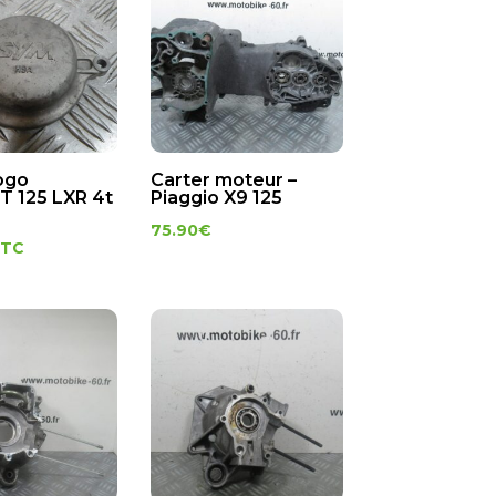
logo
Carter moteur –
 125 LXR 4t
Piaggio X9 125
75.90
€
TTC