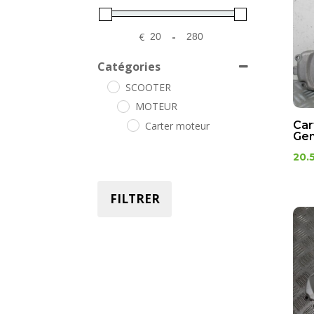
€
-
Minimum Price
Maximum Price
Catégories
SCOOTER
MOTEUR
Car
Carter moteur
Gen
20.
FILTRER