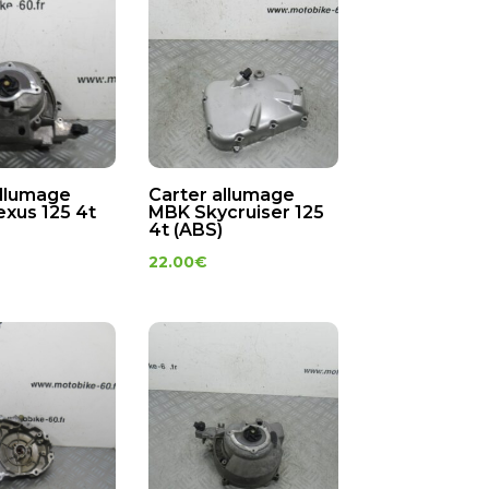
allumage
Carter allumage
exus 125 4t
MBK Skycruiser 125
4t (ABS)
22.00
€