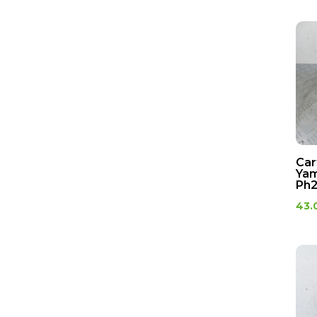
Car
Yam
Ph
43.