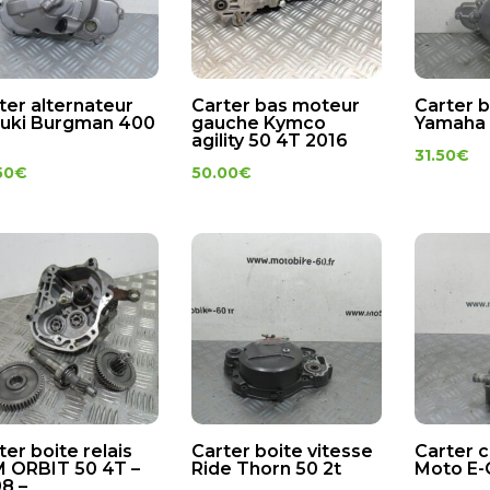
ter alternateur
Carter bas moteur
Carter b
uki Burgman 400
gauche Kymco
Yamaha 
agility 50 4T 2016
31.50
€
50
€
50.00
€
ter boite relais
Carter boite vitesse
Carter 
 ORBIT 50 4T –
Ride Thorn 50 2t
Moto E-
8 –