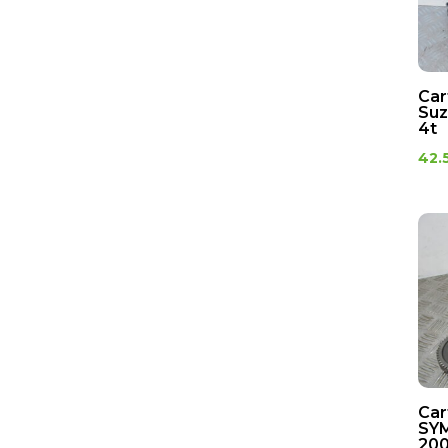
Car
Suz
4t
42.
Car
SYM
200