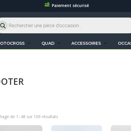
Paiement sécurisé
cherche
oduits
OTOCROSS
QUAD
ACCESSOIRES
OCCA
OOTER
chage de 1–48 sur 109 résultats