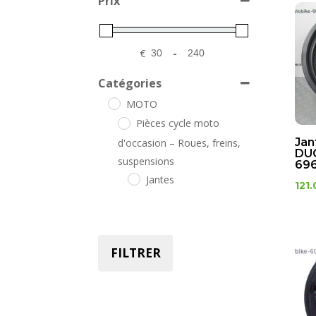
Prix
€
-
Minimum Price
Maximum Price
Catégories
MOTO
Pièces cycle moto
Jan
d'occasion – Roues, freins,
DU
suspensions
69
Jantes
121.
FILTRER