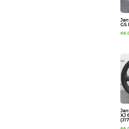
Jan
GS 
66.
Jan
XJ 
(J1
66.