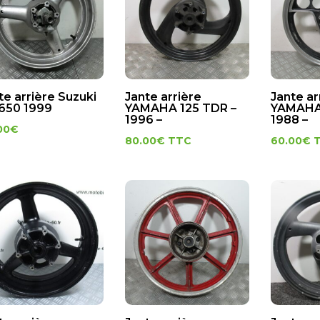
te arrière Suzuki
Jante arrière
Jante ar
650 1999
YAMAHA 125 TDR –
YAMAHA 
1996 –
1988 –
00
€
80.00
€
TTC
60.00
€