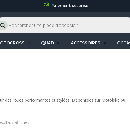
Paiement sécurisé
cherche
oduits
OTOCROSS
QUAD
ACCESSOIRES
OCCA
ur des roues performantes et stylées. Disponibles sur Motobike 60.
ésultats affichés