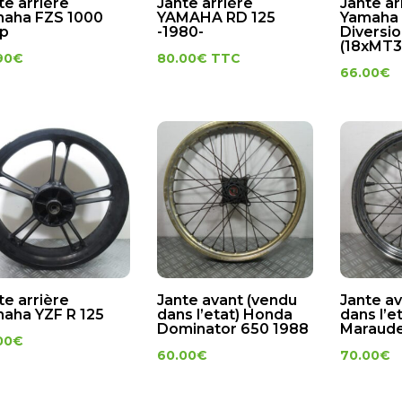
te arrière
Jante arrière
Jante ar
aha FZS 1000
YAMAHA RD 125
Yamaha 
p
-1980-
Diversi
(18xMT3
90
€
80.00
€
TTC
66.00
€
te arrière
Jante avant (vendu
Jante a
aha YZF R 125
dans l’etat) Honda
dans l’e
Dominator 650 1988
Maraude
00
€
60.00
€
70.00
€