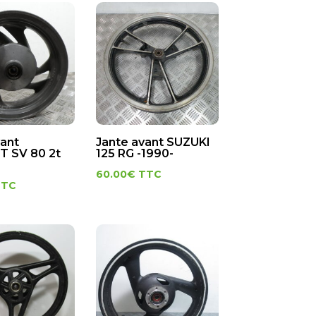
vant
Jante avant SUZUKI
 SV 80 2t
125 RG -1990-
60.00
€
TTC
TTC