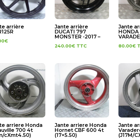
te arrière
Jante arrière
Jante ar
R125R
DUCATI 797
HONDA 
MONSTER -2017 –
VARADER
00
€
240.00
€
TTC
80.00
€
te arriere Honda
Jante arriere Honda
Jante a
uville 700 4t
Hornet CBF 600 4t
Varader
m/cXmt4.50)
(17×5.50)
(J17M/C