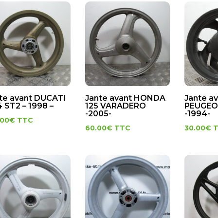
te avant DUCATI
Jante avant HONDA
Jante a
 ST2 – 1998 –
125 VARADERO
PEUGEOT
-2005-
-1994-
.00
€
TTC
60.00
€
TTC
30.00
€