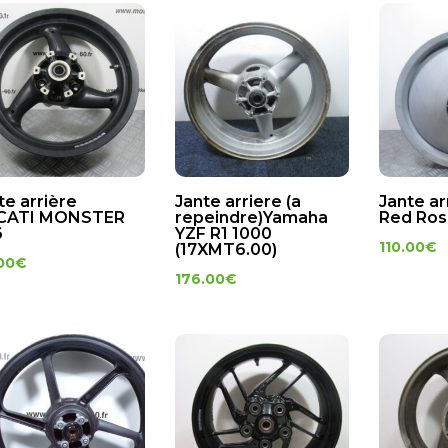
te arrière
Jante arriere (a
Jante ar
CATI MONSTER
repeindre)Yamaha
Red Ros
6
YZF R1 1000
110.00
€
(17XMT6.00)
00
€
176.00
€