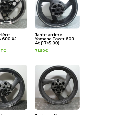
rière
Jante arriere
600 XJ –
Yamaha Fazer 600
4t (17×5.00)
TTC
71.50
€