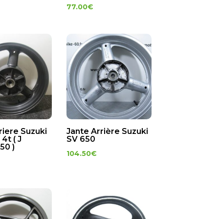
77.00
€
riere Suzuki
Jante Arrière Suzuki
4t ( J
SV 650
50 )
104.50
€