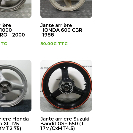
rière
Jante arrière
1000
HONDA 600 CBR
O – 2000 –
-1988-
TTC
50.00
€
TTC
rriere Honda
Jante arriere Suzuki
o XL 125
Bandit GSF 650 (J
XMT2.75)
17M/CxMT4.5)