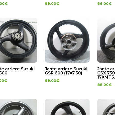
.00
€
99.00
€
66.00
€
te arriere Suzuki
Jante arriere Suzuki
Jante ar
500
GSR 600 (17×7.50)
GSX 750 
17XMT5.
00
€
99.00
€
88.00
€