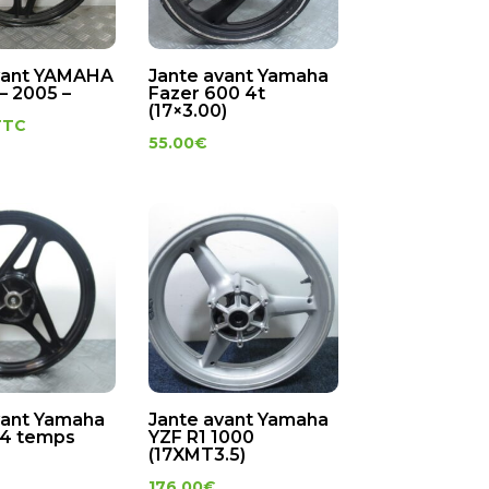
vant YAMAHA
Jante avant Yamaha
– 2005 –
Fazer 600 4t
(17×3.00)
TTC
55.00
€
vant Yamaha
Jante avant Yamaha
 4 temps
YZF R1 1000
(17XMT3.5)
176.00
€