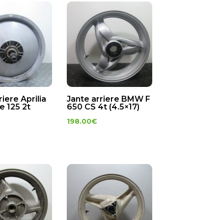
riere Aprilia
Jante arriere BMW F
e 125 2t
650 CS 4t (4.5×17)
198.00
€