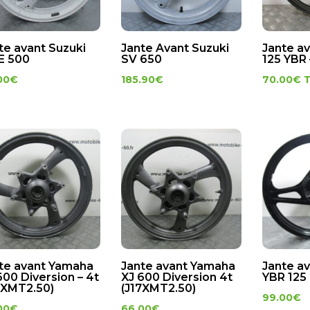
te avant Suzuki
Jante Avant Suzuki
Jante a
E 500
SV 650
125 YBR 
00
€
185.90
€
70.00
€
te avant Yamaha
Jante avant Yamaha
Jante a
600 Diversion – 4t
XJ 600 Diversion 4t
YBR 125
7XMT2.50)
(J17XMT2.50)
99.00
€
00
€
66.00
€