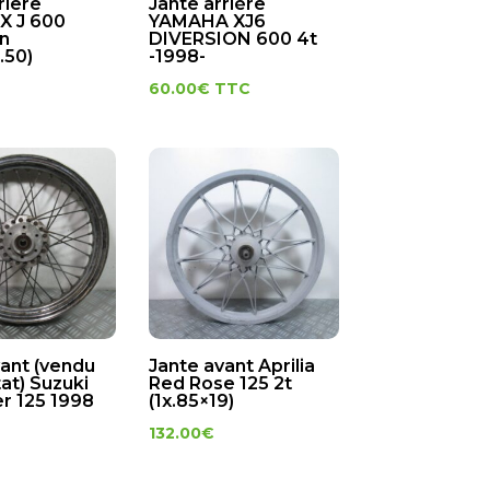
riere
Jante arrière
X J 600
YAMAHA XJ6
on
DIVERSION 600 4t
.50)
-1998-
60.00
€
TTC
vant (vendu
Jante avant Aprilia
tat) Suzuki
Red Rose 125 2t
r 125 1998
(1x.85×19)
132.00
€