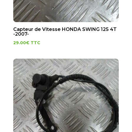
Capteur de Vitesse HONDA SWING 125 4T
-2007-
29.00
€
TTC