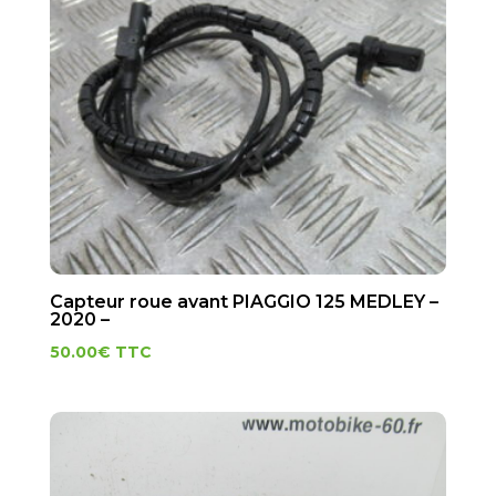
Capteur roue avant PIAGGIO 125 MEDLEY –
2020 –
50.00
€
TTC