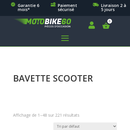
Garantie 6
Paiement
Livraison 2 à
mois*
sécurisé
5 jours

a
BAVETTE SCOOTER
Affichage de 1–48 sur 221 résultats