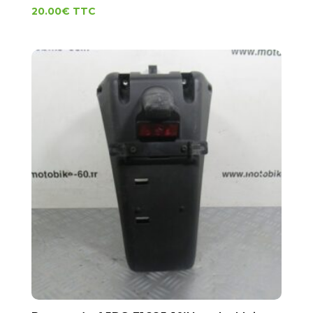
20.00
€
TTC