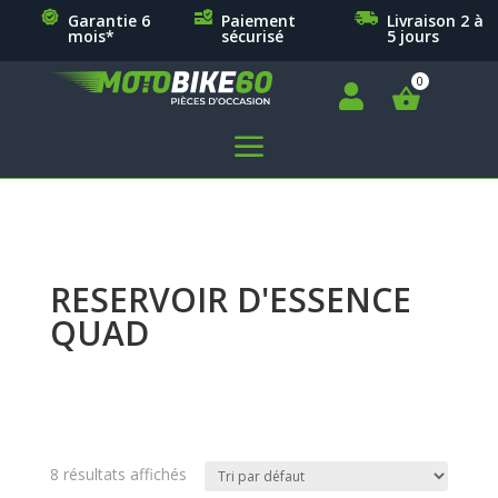
Garantie 6
Paiement
Livraison 2 à
mois*
sécurisé
5 jours

a
RESERVOIR D'ESSENCE
QUAD
8 résultats affichés