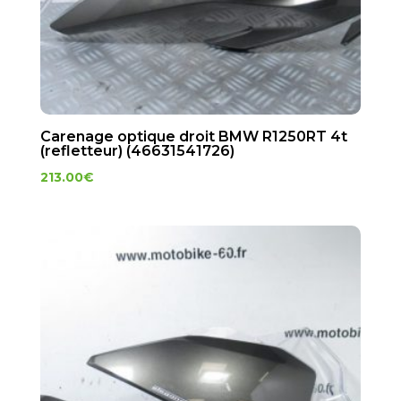
Carenage optique droit BMW R1250RT 4t
(refletteur) (46631541726)
213.00
€