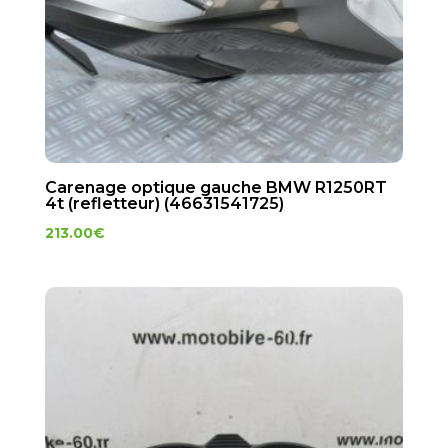
Carenage optique gauche BMW R1250RT
4t (refletteur) (46631541725)
213.00
€