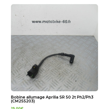
Bobine allumage Aprilia SR 50 2t Ph2/Ph3
(CM255203)
19.00
€