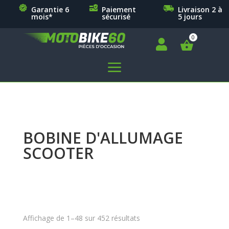
Garantie 6
Paiement
Livraison 2 à
mois*
sécurisé
5 jours

a
BOBINE D'ALLUMAGE
SCOOTER
Affichage de 1–48 sur 452 résultats