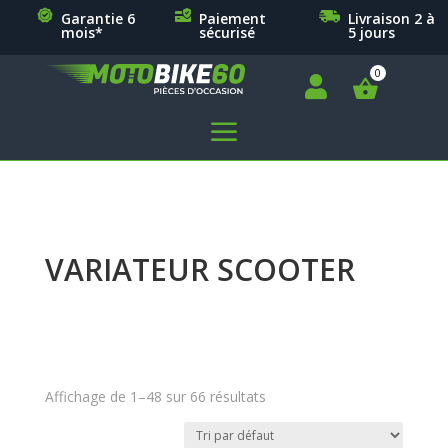
Garantie 6
Paiement
Livraison 2 à
mois*
sécurisé
5 jours

a
VARIATEUR SCOOTER
Affichage de 1–48 sur 66 résultats