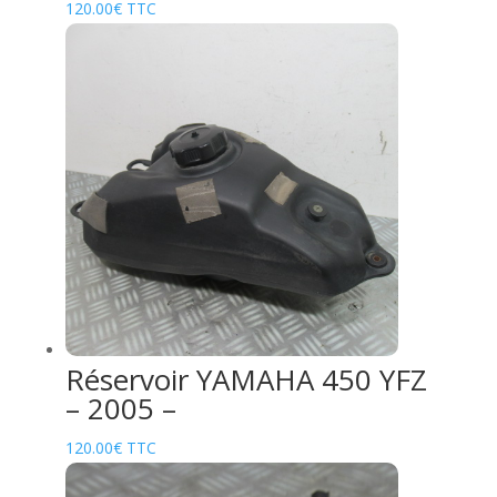
120.00
€
TTC
Réservoir YAMAHA 450 YFZ
– 2005 –
120.00
€
TTC