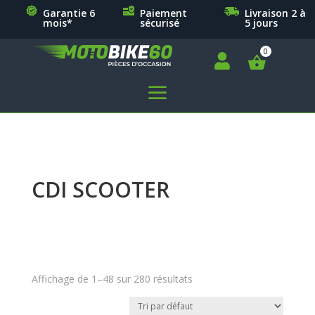
Garantie 6
Paiement
Livraison 2 à
mois*
sécurisé
5 jours

a
CDI SCOOTER
Affichage de 1–48 sur 280 résultats