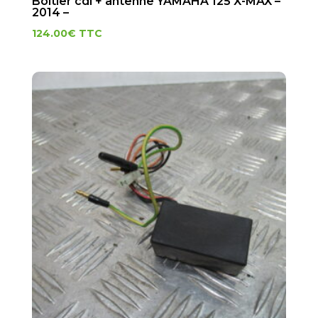
Boitier cdi + antenne YAMAHA 125 X-MAX –
2014 –
124.00
€
TTC