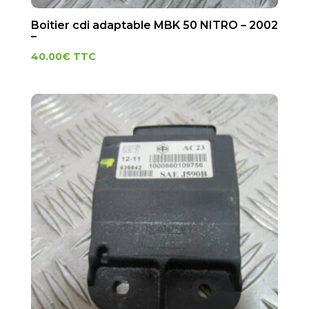
Boitier cdi adaptable MBK 50 NITRO – 2002
–
40.00
€
TTC