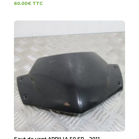
60.00
€
TTC