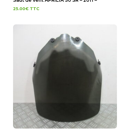
Saut de vent APRILIA 50 SR – 2011 –
25.00
€
TTC