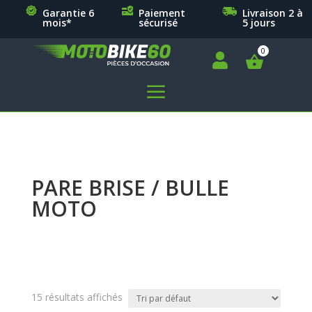
Garantie 6
Paiement
Livraison 2 à
mois*
sécurisé
5 jours

a
PARE BRISE / BULLE
MOTO
15 résultats affichés