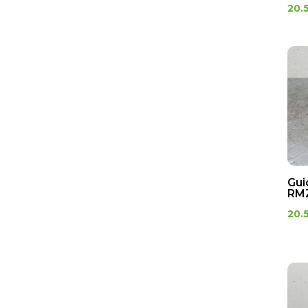
20.
Gui
RMZ
20.