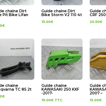
de chaine Dirt
Guide chaine Dirt
Guide c
e Pit Bike Lifan
Bike Storm V2 110 4t
CRF 250
15.00
€
20.50
€
00
€
de chaine
Guide chaine
Guide c
qvarna TC 85 2t
KAWASAKI 250 KXF
KAWASAK
-2017-
2007 –
00
€
19.00
€
TTC
15.00
€