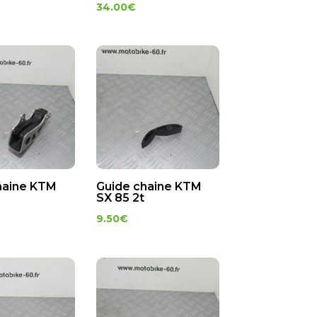
34.00
€
haine KTM
Guide chaine KTM
SX 85 2t
9.50
€