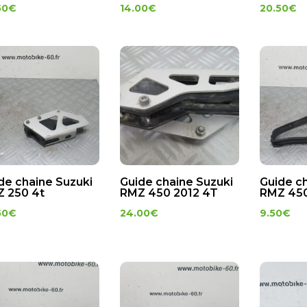
50
€
14.00
€
20.50
€
de chaine Suzuki
Guide chaine Suzuki
Guide c
 250 4t
RMZ 450 2012 4T
RMZ 450
50
€
24.00
€
9.50
€