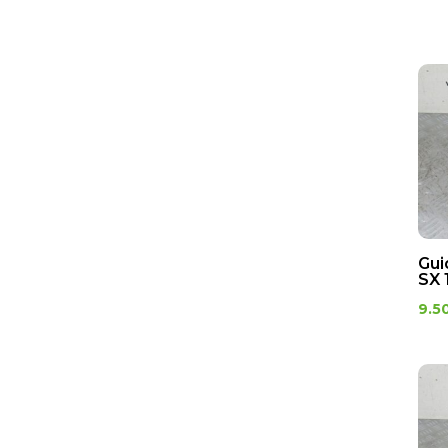
Gui
SX 
9.5