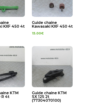
haine
Guide chaine
i KXF 450 4t
Kawasaki KXF 450 4t
15.00
€
haine KTM
Guide chaine KTM
 R 4t
SX 125 2t
(77304070100)