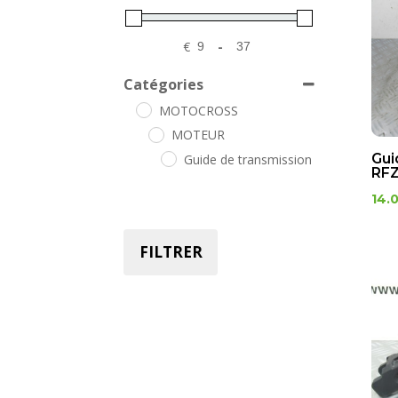
€
-
Minimum Price
Maximum Price
Catégories
MOTOCROSS
MOTEUR
Gui
Guide de transmission
RFZ
14.
FILTRER