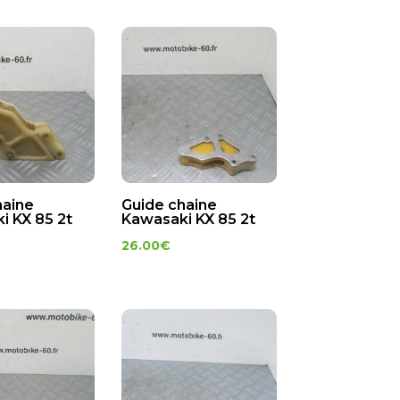
haine
Guide chaine
i KX 85 2t
Kawasaki KX 85 2t
26.00
€