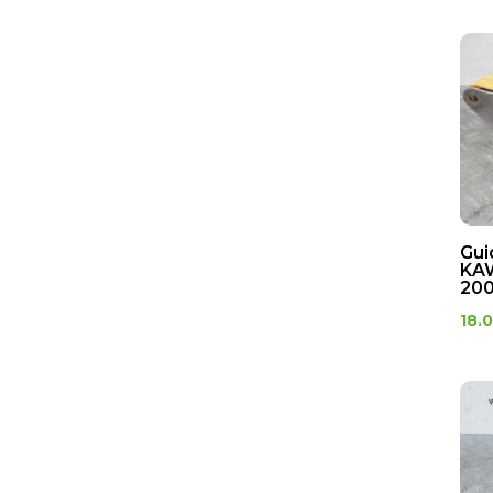
Gui
KAW
200
18.