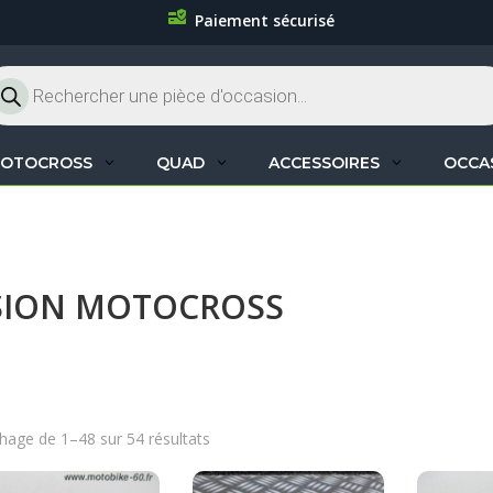
Paiement sécurisé
cherche
oduits
OTOCROSS
QUAD
ACCESSOIRES
OCCA
SSION MOTOCROSS
chage de 1–48 sur 54 résultats