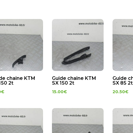
de chaine KTM
Guide chaine KTM
Guide c
150 2t
SX 150 2t
SX 85 2t
0
€
15.00
€
20.50
€