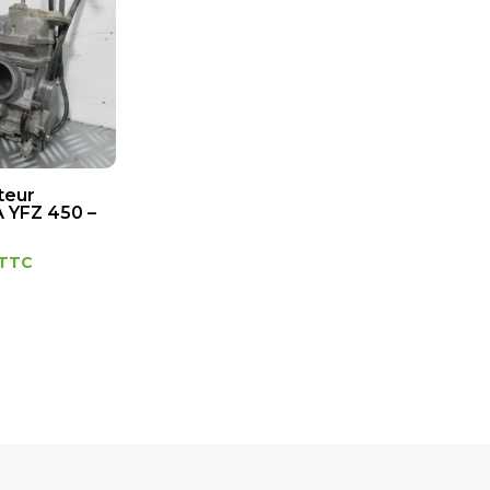
teur
YFZ 450 –
TTC