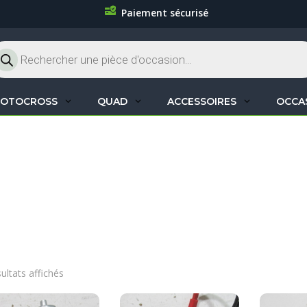
Paiement sécurisé
cherche
oduits
OTOCROSS
QUAD
ACCESSOIRES
OCCA
D
sultats affichés