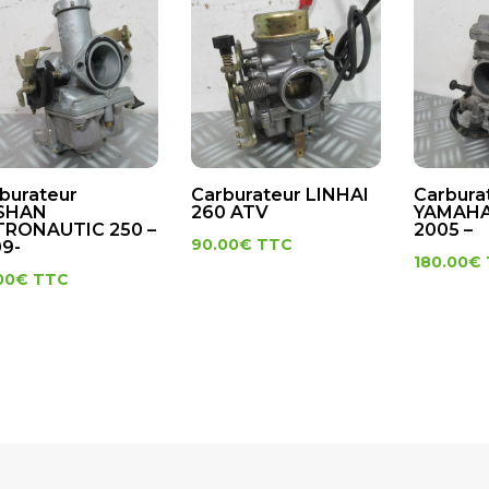
burateur
Carburateur LINHAI
Carbura
SHAN
260 ATV
YAMAHA 
TRONAUTIC 250 –
2005 –
90.00
€
TTC
9-
180.00
€
00
€
TTC