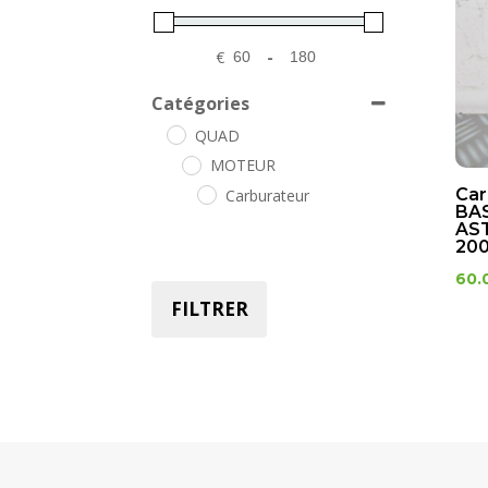
€
-
Minimum Price
Maximum Price
Catégories
QUAD
MOTEUR
Car
Carburateur
BA
AS
200
60.
FILTRER