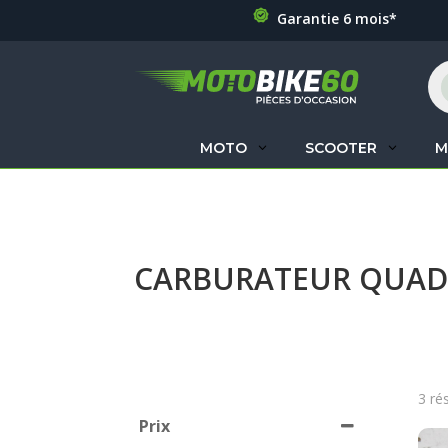
Garantie 6 mois*
Re
de
pr
MOTO
SCOOTER
M
CARBURATEUR QUA
3 ré
Prix