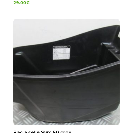
29.00
€
Bac a selle Sym 50 crox