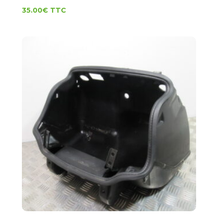
35.00
€
TTC