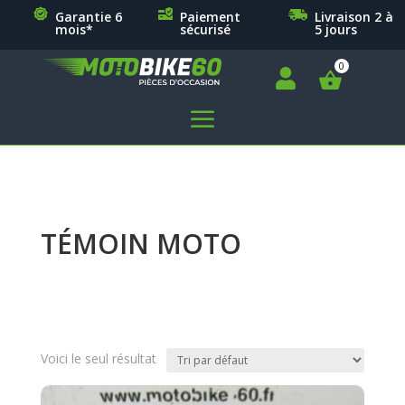
Garantie 6
Paiement
Livraison 2 à
mois*
sécurisé
5 jours

a
TÉMOIN MOTO
Voici le seul résultat