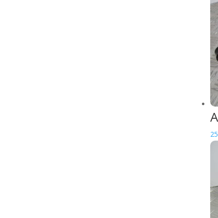
Element cadre
Embout de guidon
Entraineur compteur
Fixation carenage
Fourche
Fourreaux
Té de fourche
inférieur
Té de fourche
A
supérieur
25
Tube de fourche
FREIN
Bloc ABS
Bocal de liquide de
frein
Cocotte de frein