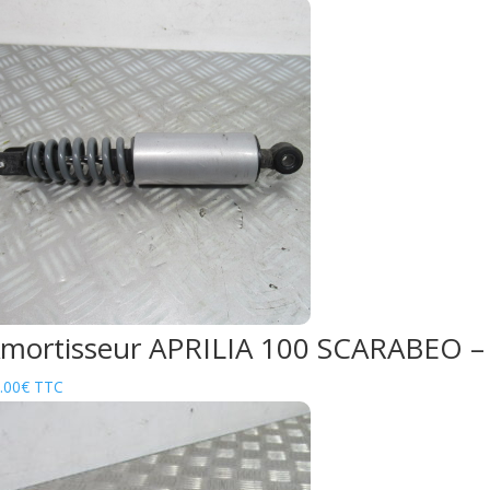
mortisseur APRILIA 100 SCARABEO –
.00
€
TTC