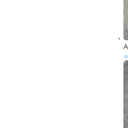
Couronne ABS
Disque de frein
arrière
Disque de frein
avant
Durite de frein
A
Etrier de frein a
30
main
Etrier de frein
arrière
Etrier de frein avant
Machoire de frein
Maitre cylindre
avant
Maitre cylindre de
frein arrière
Support d'étrier