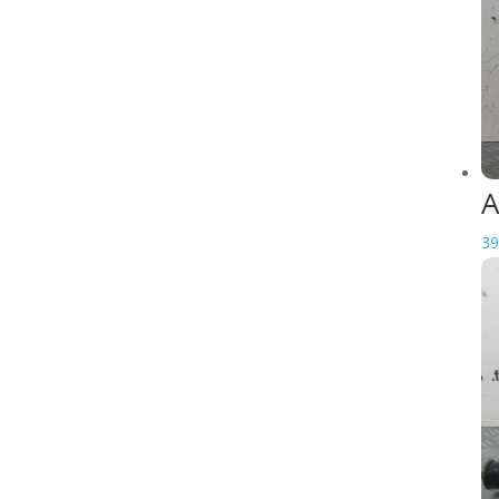
Axes de roue
Freins
Maitre cylindre de
frein
Maitre cylindre de
frein avant
A
Repose pieds
39
Roues moto
d'occasion
Support radiateur
Transmissions/Cables
Cable starter
MOTOCROSS
CYCLE