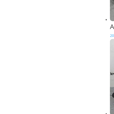
Kit chaine
Poignée
d'accélerateur
A
Support de repose
pied
20
Non classé
SCOOTER
ACCESSOIRE SCOOTER
Poignée chauffante
Porte bagage
Support Top case
ALIMENTATION
CARROSSERIE
Bavette
Logo