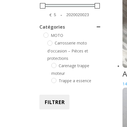
€
-
Minimum Price
Maximum Price
Catégories
MOTO
Carrosserie moto
d'occasion – Pièces et
protections
Carenage trappe
A
moteur
Trappe a essence
14
MOTEUR
Visserie
FILTRER
Pièces cycle moto
d'occasion – Roues, freins,
suspensions