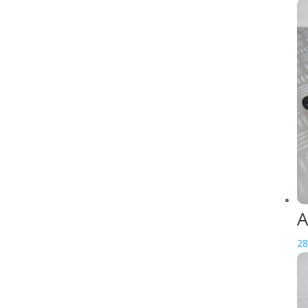
Barre divers
Béquille centrale
Béquille latérale
Biellette d'amortisseur
Boucle arrière
Bras oscillant
Cale pied
Cale roue
Capteur divers
Charniere
Cocotte d'embrayage
Couronne
A
Couronne de
28
transmission
Dosseret
Durite de roll lock
Element amortisseur