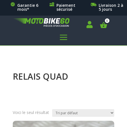
Garantie 6
Paiement
Livraison 2 à
mois*
sécurisé
5 jours

a
RELAIS QUAD
Voici le seul résultat