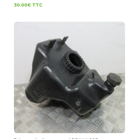
30.00
€
TTC