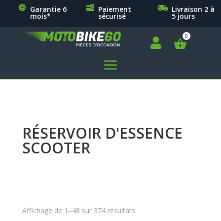
Garantie 6
Paiement
Livraison 2 à
mois*
sécurisé
5 jours

a
RÉSERVOIR D'ESSENCE
SCOOTER
Affichage de 1–48 sur 374 résultats