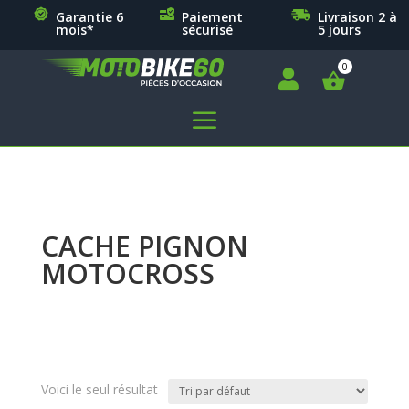
Garantie 6
Paiement
Livraison 2 à
mois*
sécurisé
5 jours

a
CACHE PIGNON
MOTOCROSS
Voici le seul résultat