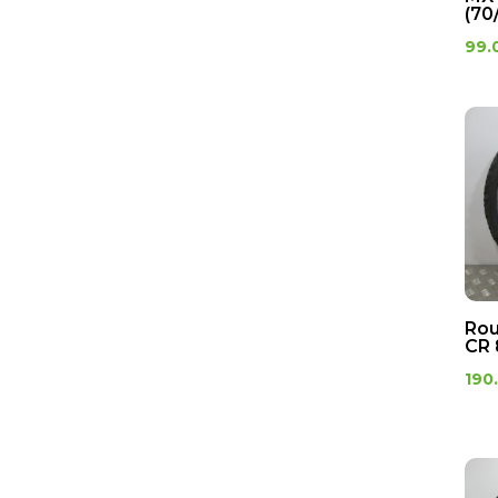
(70
99.
Ro
CR 
190