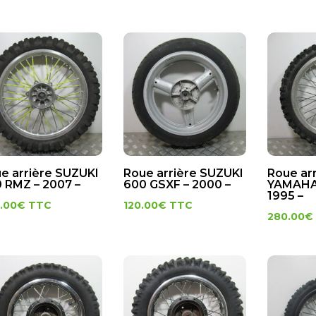
e arrière SUZUKI
Roue arrière SUZUKI
Roue ar
 RMZ – 2007 –
600 GSXF – 2000 –
YAMAHA 
1995 –
.00
€
TTC
120.00
€
TTC
280.00
€