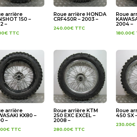
e arrière
Roue arrière HONDA
Roue ar
NSHOT 150 –
CRF450R – 2003 –
KAWASAK
2 –
2004 –
240.00
€
TTC
00
€
TTC
180.00
€
e arrière
Roue arrière KTM
Roue ar
ASAKI KX80 –
250 EXC EXCEL –
450 SX –
0 –
2008 –
230.00
€
.00
€
TTC
280.00
€
TTC