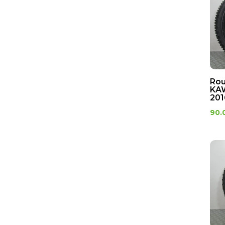
Rou
KAW
201
90.