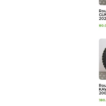
Rou
GU
202
80.
Rou
KAW
200
180