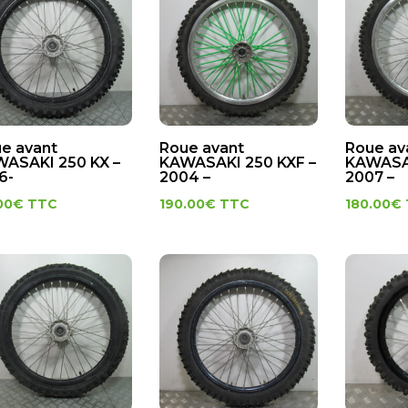
e avant
Roue avant
Roue av
ASAKI 250 KX –
KAWASAKI 250 KXF –
KAWASAK
6-
2004 –
2007 –
00
€
TTC
190.00
€
TTC
180.00
€