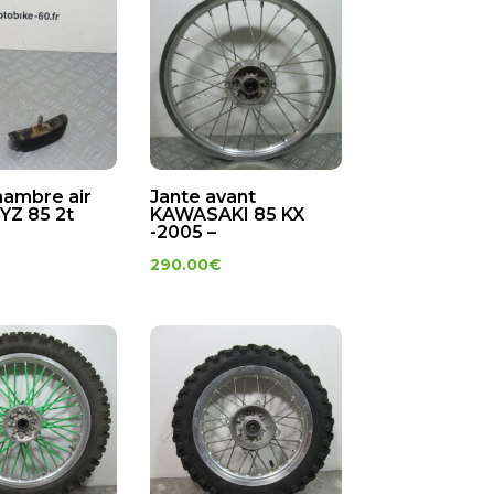
hambre air
Jante avant
YZ 85 2t
KAWASAKI 85 KX
-2005 –
290.00
€