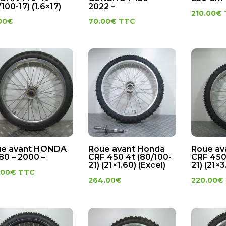
/100-17) (1.6×17)
2022 –
210.00
€
00
€
70.00
€
TTC
ue avant HONDA
Roue avant Honda
Roue av
80 – 2000 –
CRF 450 4t (80/100-
CRF 450
21) (21×1.60) (Excel)
21) (21×3
.00
€
TTC
264.00
€
220.00
€