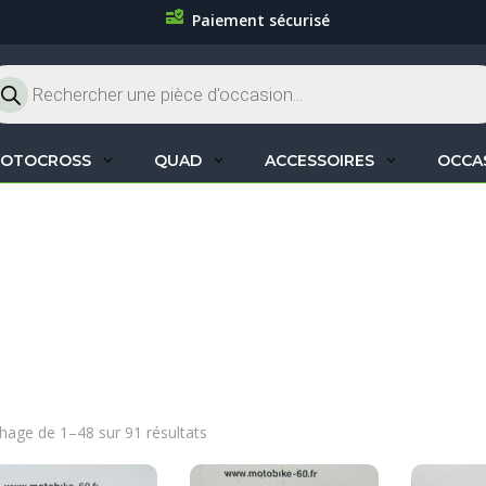
Paiement sécurisé
cherche
oduits
OTOCROSS
QUAD
ACCESSOIRES
OCCA
chage de 1–48 sur 91 résultats