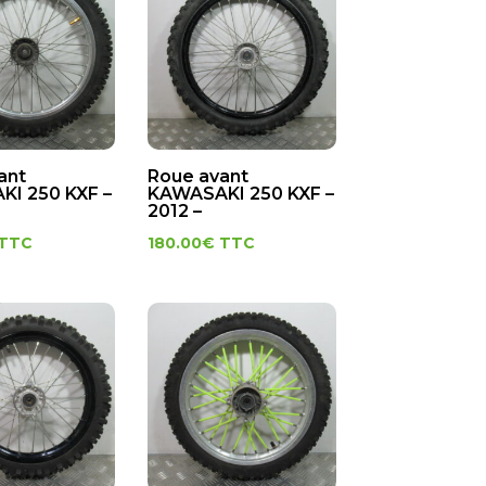
ant
Roue avant
I 250 KXF –
KAWASAKI 250 KXF –
2012 –
TTC
180.00
€
TTC