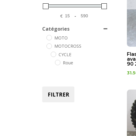
€
-
Minimum Price
Maximum Price
Catégories
MOTO
MOTOCROSS
Fla
CYCLE
ava
Roue
90 
31.
FILTRER