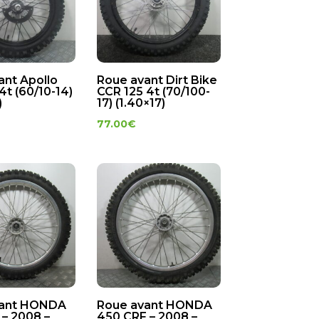
ant Apollo
Roue avant Dirt Bike
4t (60/10-14)
CCR 125 4t (70/100-
)
17) (1.40×17)
77.00
€
vant HONDA
Roue avant HONDA
 – 2008 –
450 CRF – 2008 –