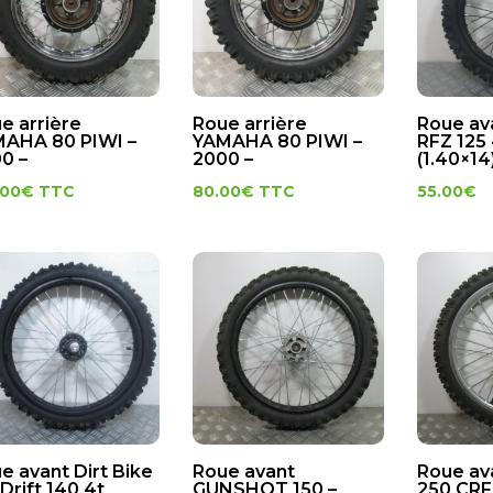
e arrière
Roue arrière
Roue av
AHA 80 PIWI –
YAMAHA 80 PIWI –
RFZ 125 
0 –
2000 –
(1.40×14
.00
€
TTC
80.00
€
TTC
55.00
€
e avant Dirt Bike
Roue avant
Roue a
Drift 140 4t
GUNSHOT 150 –
250 CRF