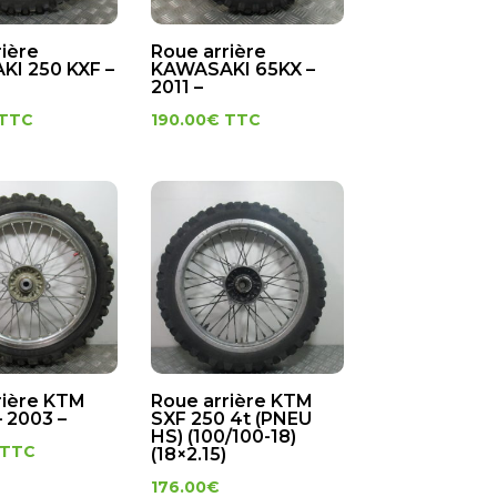
rière
Roue arrière
I 250 KXF –
KAWASAKI 65KX –
2011 –
TTC
190.00
€
TTC
rière KTM
Roue arrière KTM
 2003 –
SXF 250 4t (PNEU
HS) (100/100-18)
TTC
(18×2.15)
176.00
€