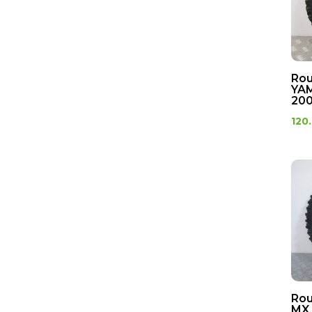
Rou
YAM
200
120
Rou
MX 