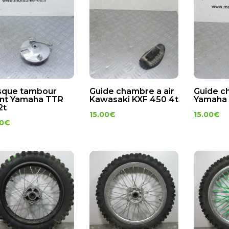
sque tambour
Guide chambre a air
Guide c
nt Yamaha TTR
Kawasaki KXF 450 4t
Yamaha 
2t
15.00
€
15.00
€
50
€