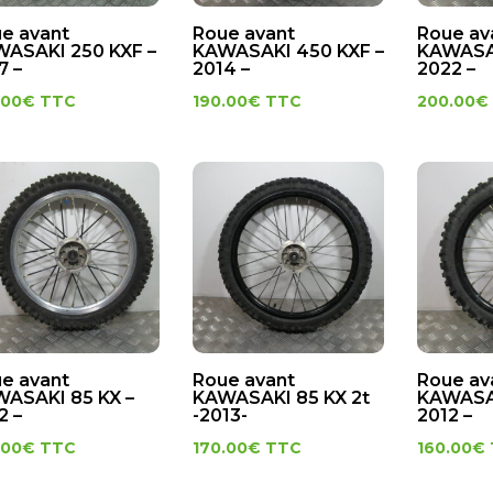
e avant
Roue avant
Roue av
ASAKI 250 KXF –
KAWASAKI 450 KXF –
KAWASAK
7 –
2014 –
2022 –
.00
€
TTC
190.00
€
TTC
200.00
€
e avant
Roue avant
Roue av
ASAKI 85 KX –
KAWASAKI 85 KX 2t
KAWASA
2 –
-2013-
2012 –
.00
€
TTC
170.00
€
TTC
160.00
€