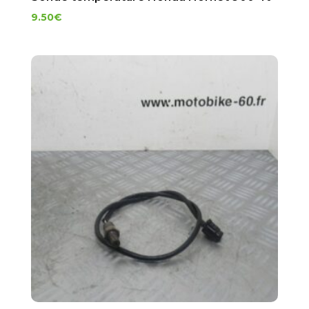
9.50
€