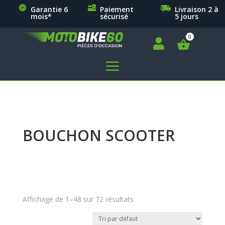
Garantie 6
Paiement
Livraison 2 à
mois*
sécurisé
5 jours

a
BOUCHON SCOOTER
Affichage de 1–48 sur 72 résultats