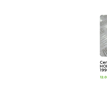
Cen
HO
199
12.