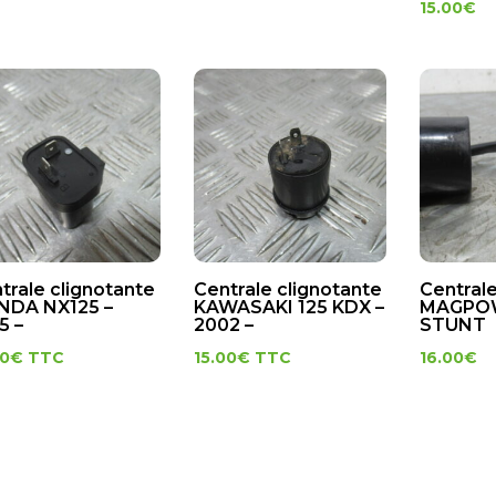
15.00
€
trale clignotante
Centrale clignotante
Centrale
NDA NX125 –
KAWASAKI 125 KDX –
MAGPOW
5 –
2002 –
STUNT
00
€
TTC
15.00
€
TTC
16.00
€