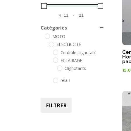
€
-
Minimum Price
Maximum Price
Catégories
MOTO
ELECTRICITE
Cen
Centrale clignotant
Hon
ECLAIRAGE
pac
Clignotants
15.
relais
FILTRER