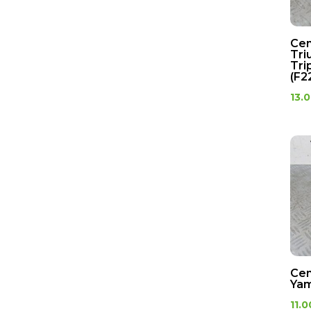
Cen
Tri
Tri
(F2
13.
Cen
Yam
11.0