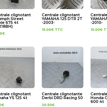
trale clignotant
Centrale clignotant
Centrale
umph Street
YAMAHA 125 DTR 2T
YAMAHA 
ple 675 4t
-2003-
-2010-
218BH)
15.00
€
TTC
15.00
€
T
00
€
trale clignotant
Centrale clignotante
Centrale
aha YS 125 4t
Derbi DRD Racing 50
Honda C
600 4t
0
€
20.50
€