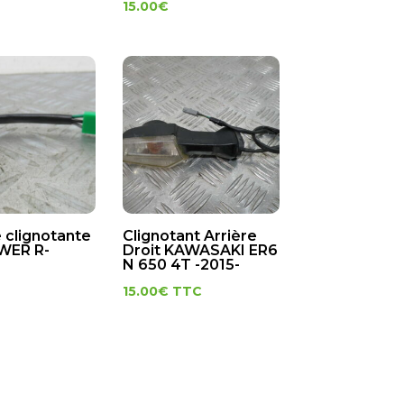
15.00
€
 clignotante
Clignotant Arrière
ER R-
Droit KAWASAKI ER6
N 650 4T -2015-
15.00
€
TTC