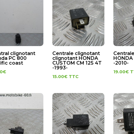
tral clignotant
Centrale clignotant
Centrale
da PC 800
clignotant HONDA
HONDA 
ific coast
CUSTOM CM 125 4T
-2010-
-1993-
00
€
19.00
€
T
15.00
€
TTC