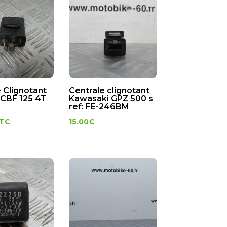
 Clignotant
Centrale clignotant
CBF 125 4T
Kawasaki GPZ 500 s
ref: FE-246BM
TC
15.00
€