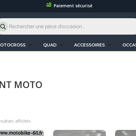
Paiement sécurisé
cherche
oduits
OTOCROSS
QUAD
ACCESSOIRES
OCCA
ANT MOTO
ésultats affichés