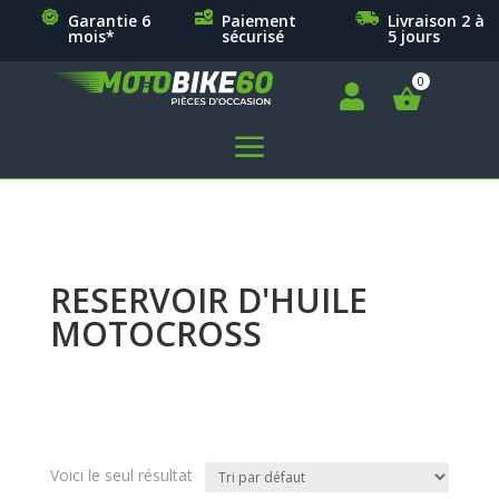
Garantie 6
Paiement
Livraison 2 à
mois*
sécurisé
5 jours

a
RESERVOIR D'HUILE
MOTOCROSS
Voici le seul résultat