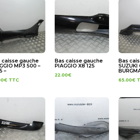
 caisse gauche
Bas caisse gauche
Bas cai
GGIO MP3 500 –
PIAGGIO X8 125
SUZUKI 
5 –
BURGMA
22.00
€
00
€
TTC
65.00
€