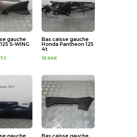
sse gauche
Bas caisse gauche
125 S-WING
Honda Pantheon 125
4t
TTC
15.00
€
sse gauche
Bas caisse gauche