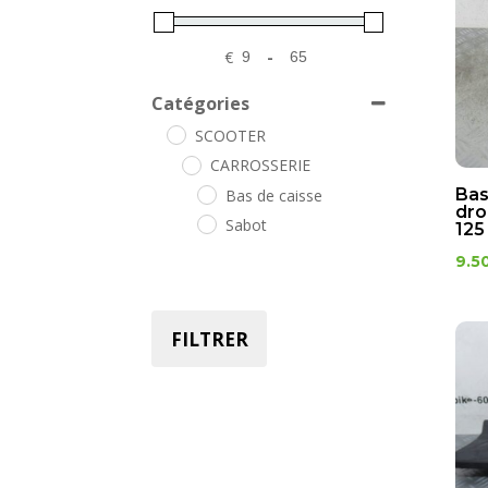
€
-
Minimum Price
Maximum Price
Catégories
SCOOTER
CARROSSERIE
Bas
Bas de caisse
dro
Sabot
125
9.5
FILTRER