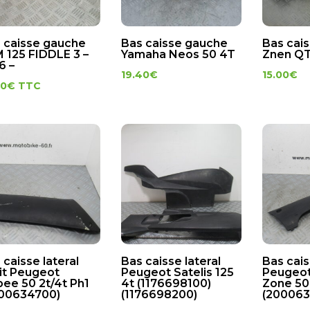
 caisse gauche
Bas caisse gauche
Bas cai
 125 FIDDLE 3 –
Yamaha Neos 50 4T
Znen QT
6 –
19.40
€
15.00
€
00
€
TTC
 caisse lateral
Bas caisse lateral
Bas cais
it Peugeot
Peugeot Satelis 125
Peugeot
bee 50 2t/4t Ph1
4t (1176698100)
Zone 50 
00634700)
(1176698200)
(20006