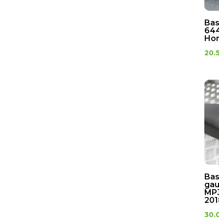
Bas
644
Hon
20.
Bas
gau
MP3
201
30.