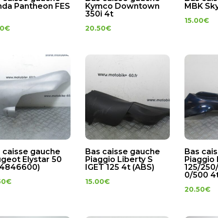
da Pantheon FES
Kymco Downtown
MBK Skyl
350i 4t
15.00
€
00
€
20.50
€
 caisse gauche
Bas caisse gauche
Bas cai
geot Elystar 50
Piaggio Liberty S
Piaggio
74846600)
IGET 125 4t (ABS)
125/250
0/500 4
50
€
15.00
€
20.50
€