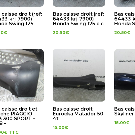
 caisse droit (ref:
Bas caisse droit (ref:
Bas cais
33-krj-7900)
64433-krj-7900)
64433-k
da Swing 125
Honda Swing 125 c.c
Honda S
50
€
20.50
€
20.50
€
 caisse droit et
Bas caisse droit
Bas cai
che PIAGGIO
Eurocka Matador 50
Skyliner
 300 SPORT –
4t
15.00
€
8 –
15.00
€
00
€
TTC