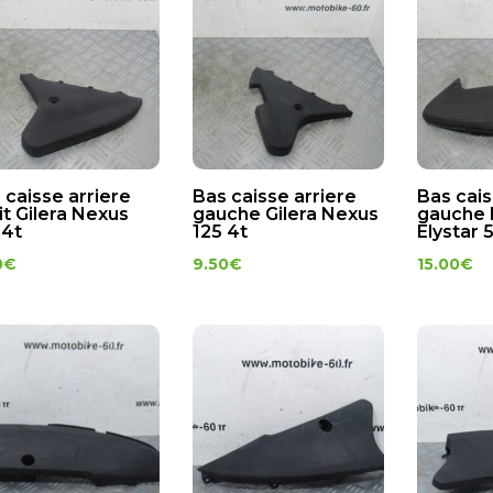
 caisse arriere
Bas caisse arriere
Bas cais
it Gilera Nexus
gauche Gilera Nexus
gauche
 4t
125 4t
Elystar 
0
€
9.50
€
15.00
€