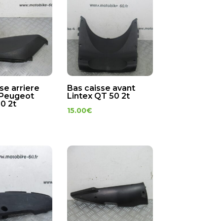
se arriere
Bas caisse avant
 Peugeot
Lintex QT 50 2t
50 2t
15.00
€