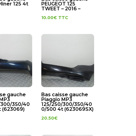
iner 125 4t
PEUGEOT 125
TWEET – 2016 –
10.00
€
TTC
sse gauche
Bas caisse gauche
 MP3
Piaggio MP3
/300/350/40
125/250/300/350/40
t (623069)
0/500 4t (623069SX)
20.50
€