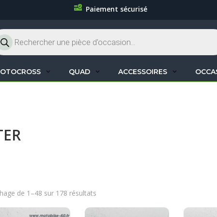
Paiement sécurisé
cherche
oduits
OTOCROSS
QUAD
ACCESSOIRES
OCCA
TER
chage de 1–48 sur 178 résultats