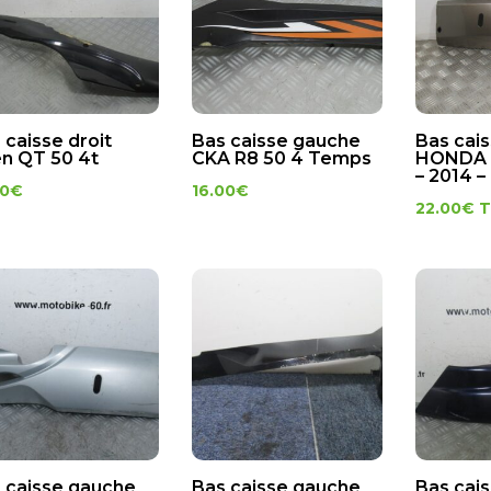
 caisse droit
Bas caisse gauche
Bas cai
n QT 50 4t
CKA R8 50 4 Temps
HONDA 
– 2014 –
00
€
16.00
€
22.00
€
 caisse gauche
Bas caisse gauche
Bas cai