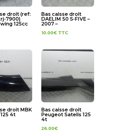
se droit (ref:
Bas caisse droit
rj-7900)
DAELIM 50 S-FIVE –
wing 125cc
2007 –
10.00
€
TTC
sse droit MBK
Bas caisse droit
 125 4t
Peugeot Satelis 125
4t
26.00
€