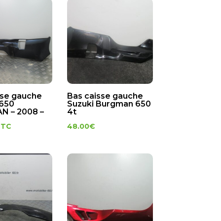
sse gauche
Bas caisse gauche
650
Suzuki Burgman 650
N – 2008 –
4t
TTC
48.00
€