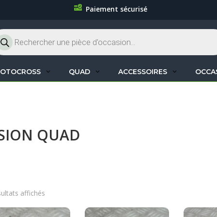
Paiement sécurisé
cherche
oduits
OTOCROSS
QUAD
ACCESSOIRES
OCCA
SION QUAD
sultats affichés