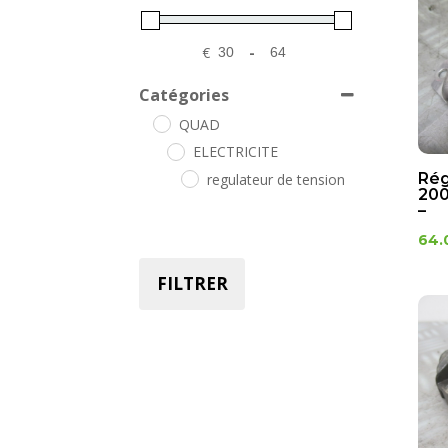
€
-
Minimum Price
Maximum Price
Catégories
QUAD
ELECTRICITE
Rég
regulateur de tension
200
–
64.
FILTRER