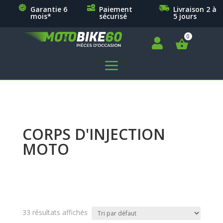
Garantie 6
Paiement
Livraison 2 à
mois*
sécurisé
5 jours

a
CORPS D'INJECTION
MOTO
33 résultats affichés