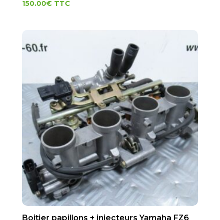
150.00
€
TTC
Boitier papillons + injecteurs Yamaha FZ6