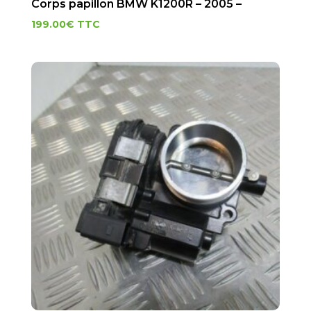
Corps papillon BMW K1200R – 2005 –
199.00
€
TTC