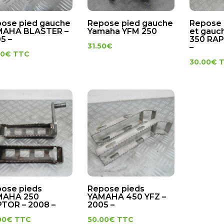
ose pied gauche
Repose pied gauche
Repose 
MAHA BLASTER –
Yamaha YFM 250
et gau
5 –
350 RAP
31.50
€
–
00
€
TTC
30.00
€
ose pieds
Repose pieds
MAHA 250
YAMAHA 450 YFZ –
TOR – 2008 –
2005 –
00
€
TTC
50.00
€
TTC