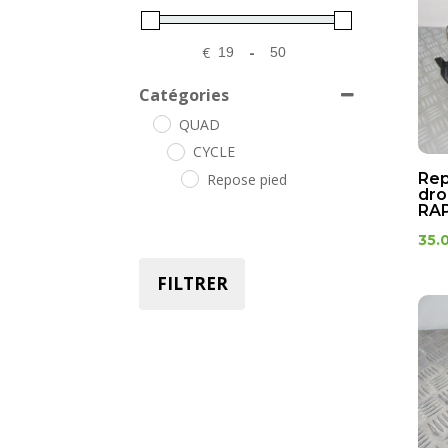
€
-
Minimum Price
Maximum Price
Catégories
QUAD
CYCLE
Rep
Repose pied
dro
RAP
35.
FILTRER