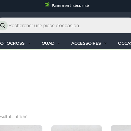
Paiement sécurisé
cherche
oduits
OTOCROSS
QUAD
ACCESSOIRES
OCCA
ésultats affichés