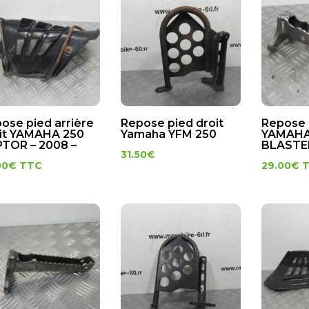
ose pied arrière
Repose pied droit
Repose 
it YAMAHA 250
Yamaha YFM 250
YAMAHA
TOR – 2008 –
BLASTER
31.50
€
00
€
TTC
29.00
€