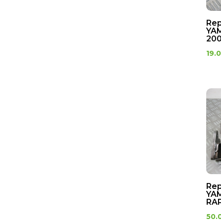
Rep
YA
200
19.
Rep
YA
RAP
50.