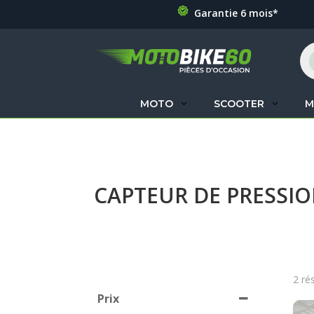
Garantie 6 mois*
Re
de
pr
MOTO
SCOOTER
M
CAPTEUR DE PRESSI
2 ré
Prix