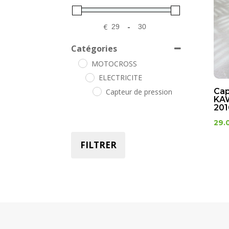
€
-
Minimum Price
Maximum Price
Catégories
MOTOCROSS
ELECTRICITE
Cap
Capteur de pression
KAW
201
29.
FILTRER