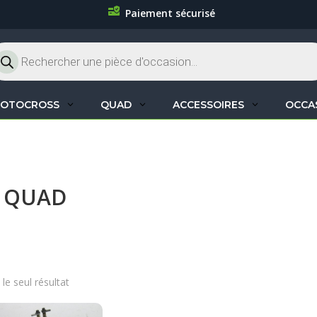
Paiement sécurisé
cherche
oduits
OTOCROSS
QUAD
ACCESSOIRES
OCCA
T QUAD
 le seul résultat