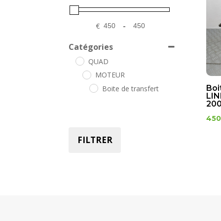
€
-
Minimum Price
Maximum Price
Catégories
QUAD
MOTEUR
Boi
Boite de transfert
LIN
200
450
FILTRER