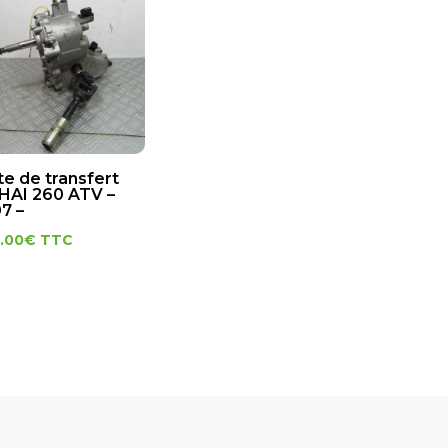
te de transfert
HAI 260 ATV –
7 –
.00
€
TTC