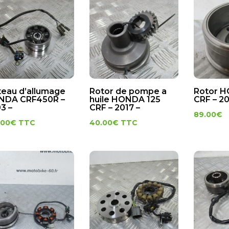
teau d’allumage
Rotor de pompe a
Rotor 
NDA CRF450R –
huile HONDA 125
CRF – 2
3 –
CRF – 2017 –
89.00
€
.00
€
TTC
40.00
€
TTC