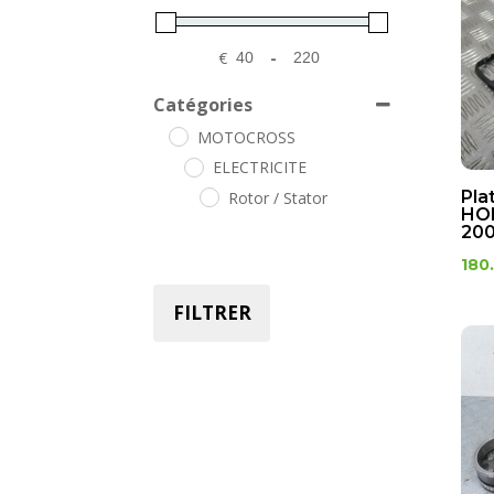
€
-
Minimum Price
Maximum Price
Catégories
MOTOCROSS
ELECTRICITE
Pla
Rotor / Stator
HO
200
180
FILTRER