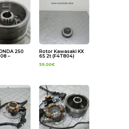
HONDA 250
Rotor Kawasaki KX
008 –
65 2t (F4T804)
59.00
€