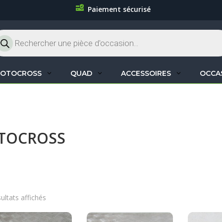
Paiement sécurisé
cherche
oduits
OTOCROSS
QUAD
ACCESSOIRES
OCCA
OTOCROSS
sultats affichés