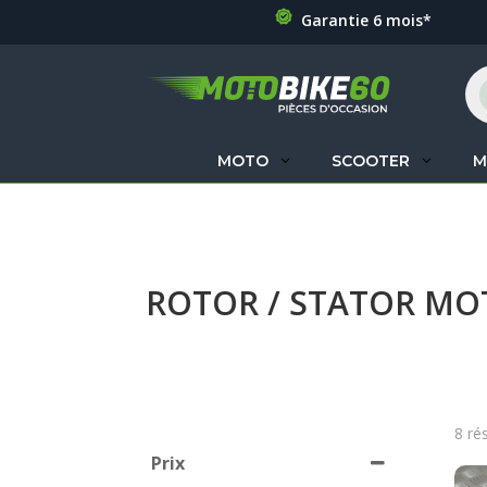
Garantie 6 mois*
Re
de
pr
MOTO
SCOOTER
M
ROTOR / STATOR M
8 ré
Prix