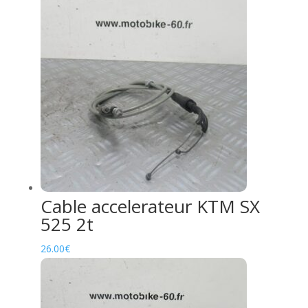
Cable accelerateur KTM SX
525 2t
26.00
€