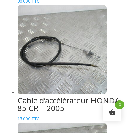
30.00
€
TTC
Cable d’accélérateur HONDA
0
85 CR – 2005 –
15.00
€
TTC