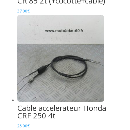
CR 85 2t (+cocotte+cable)
37.00
€
Cable accelerateur Honda
CRF 250 4t
26.00
€