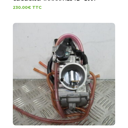
230.00
€
TTC