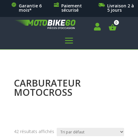
Garantie 6
Paiement
Livraison 2 à
mois*
sécurisé
5 jours

a
CARBURATEUR
MOTOCROSS
42 résultats affichés