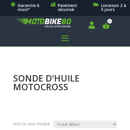
Garantie 6
Paiement
Livraison 2 à
mois*
sécurisé
5 jours

a
SONDE D'HUILE
MOTOCROSS
Voici le seul résultat