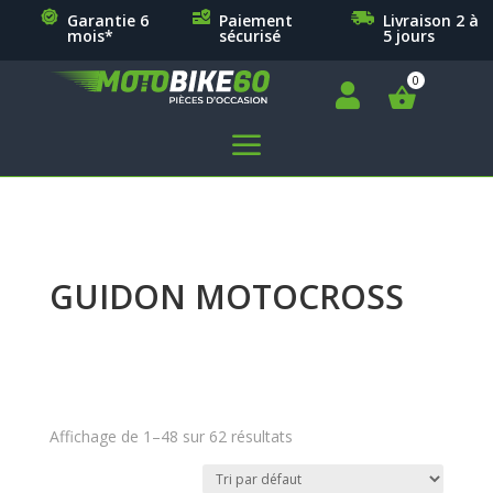
Garantie 6
Paiement
Livraison 2 à
mois*
sécurisé
5 jours

a
GUIDON MOTOCROSS
Affichage de 1–48 sur 62 résultats