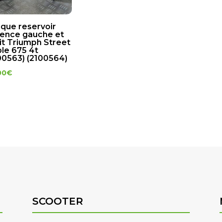
que reservoir
ence gauche et
it Triumph Street
ple 675 4t
00563) (2100564)
00
€
SCOOTER