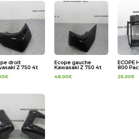
pe droit
Ecope gauche
ECOPE 
asaki Z 750 4t
Kawasaki Z 750 4t
800 Paci
00
€
48.00
€
26.00
€