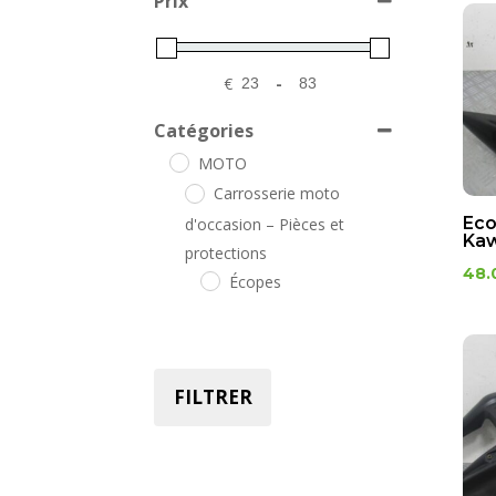
Prix
€
-
Minimum Price
Maximum Price
Catégories
MOTO
Carrosserie moto
Eco
d'occasion – Pièces et
Kaw
protections
48.
Écopes
FILTRER