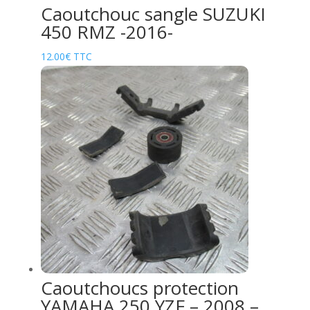
Caoutchouc sangle SUZUKI
450 RMZ -2016-
12.00
€
TTC
Caoutchoucs protection
YAMAHA 250 YZF – 2008 –