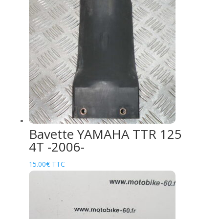
Bavette YAMAHA TTR 125
4T -2006-
15.00
€
TTC