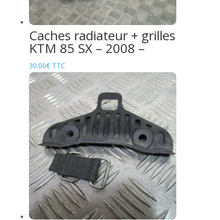
Caches radiateur + grilles
KTM 85 SX – 2008 –
30.00
€
TTC