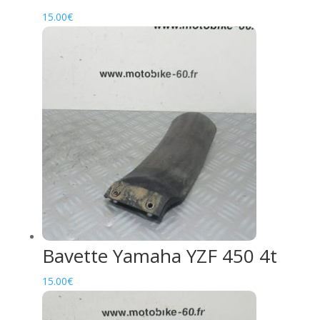
15.00
€
Bavette Yamaha YZF 450 4t
15.00
€