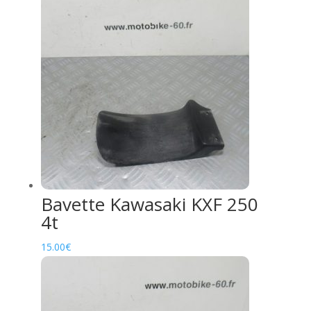
Bavette Kawasaki KXF 250
4t
15.00
€