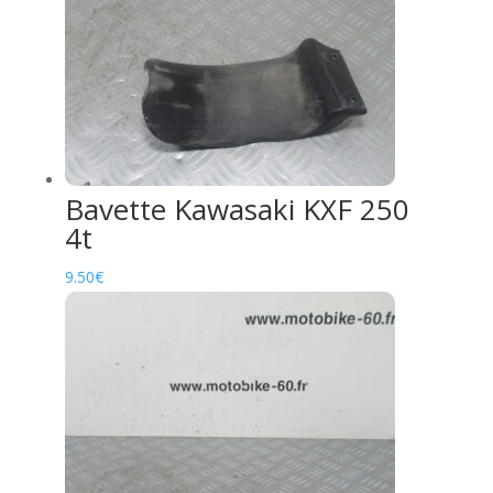
Bavette Kawasaki KXF 250
4t
9.50
€