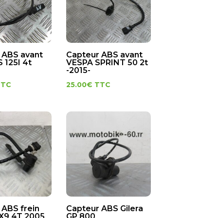
 ABS avant
Capteur ABS avant
 125I 4t
VESPA SPRINT 50 2t
-2015-
TTC
25.00
€
TTC
 ABS frein
Capteur ABS Gilera
 X9 4T 2005
GP 800