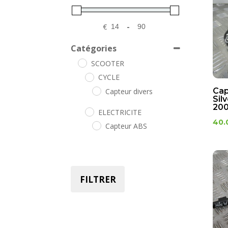
€
-
Minimum Price
Maximum Price
Catégories
SCOOTER
CYCLE
Cap
Capteur divers
Sil
20
ELECTRICITE
40.
Capteur ABS
FILTRER