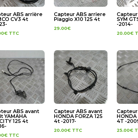
teur ABS arrière
Capteur ABS arriere
Capteur
MCO CV3 4t
Piaggio X10 125 4t
SYM GTS
23-
-2014-
29.00
€
00
€
TTC
20.00
€
teur ABS avant
Capteur ABS avant
Capteur
it YAMAHA
HONDA FORZA 125
HONDA 
CITY 125 4t
4t -2017-
4T -200
16-
20.00
€
TTC
25.00
€
00
€
TTC