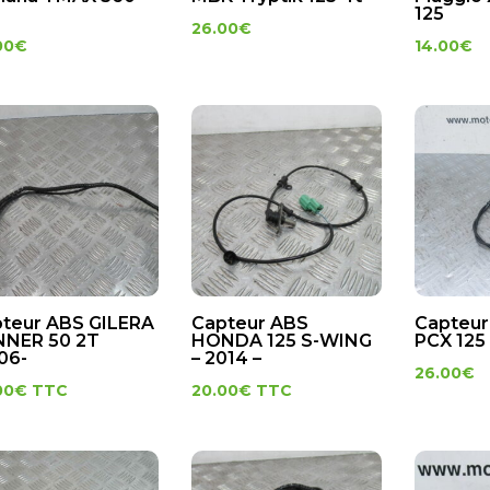
125
26.00
€
00
€
14.00
€
teur ABS GILERA
Capteur ABS
Capteur
NNER 50 2T
HONDA 125 S-WING
PCX 125
06-
– 2014 –
26.00
€
00
€
TTC
20.00
€
TTC