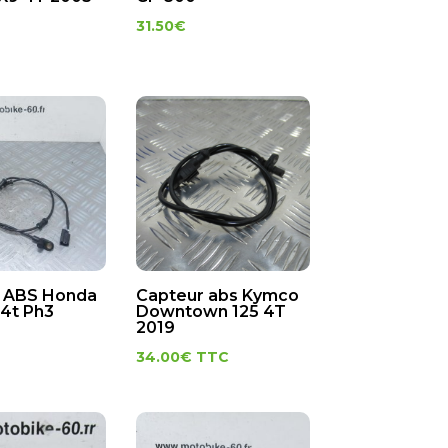
31.50
€
 ABS Honda
Capteur abs Kymco
 4t Ph3
Downtown 125 4T
2019
34.00
€
TTC