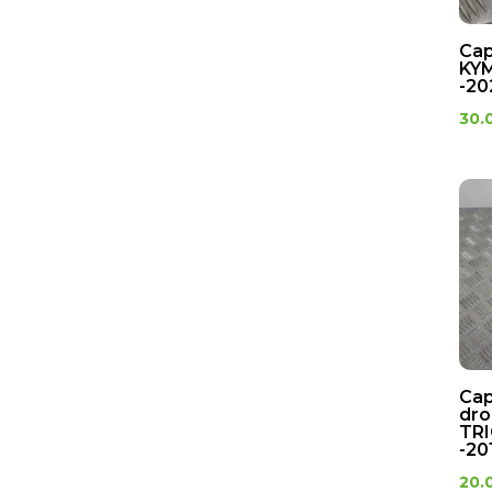
Cap
KY
-20
30.
Cap
dro
TRI
-20
20.