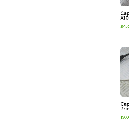
Cap
X10
34.
Cap
Pri
19.