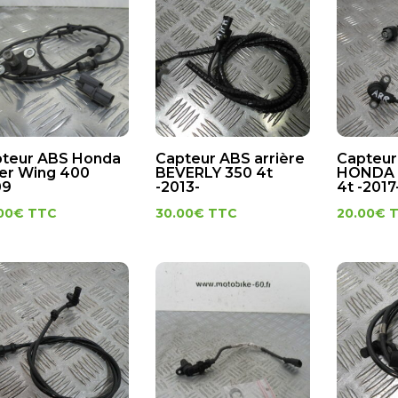
teur ABS Honda
Capteur ABS arrière
Capteur
ver Wing 400
BEVERLY 350 4t
HONDA 
09
-2013-
4t -2017
00
€
TTC
30.00
€
TTC
20.00
€