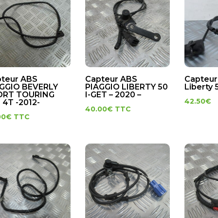
teur ABS
Capteur ABS
Capteur
GGIO BEVERLY
PIAGGIO LIBERTY 50
Liberty 
ORT TOURING
I-GET – 2020 –
42.50
€
 4T -2012-
40.00
€
TTC
00
€
TTC