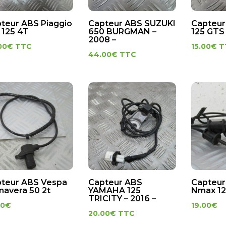
teur ABS Piaggio
Capteur ABS SUZUKI
Capteur
 125 4T
650 BURGMAN –
125 GTS 
2008 –
00
€
TTC
15.00
€
T
44.00
€
TTC
teur ABS Vespa
Capteur ABS
Capteur
mavera 50 2t
YAMAHA 125
Nmax 1
TRICITY – 2016 –
00
€
19.00
€
20.00
€
TTC