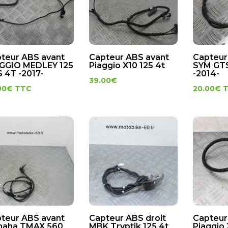
teur ABS avant
Capteur ABS avant
Capteur
GGIO MEDLEY 125
Piaggio X10 125 4t
SYM GTS
 4T -2017-
-2014-
39.00
€
00
€
TTC
20.00
€
teur ABS avant
Capteur ABS droit
Capteur
maha TMAX 560
MBK Tryptik 125 4t
Piaggio