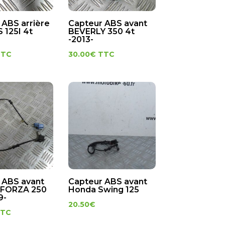
 ABS arrière
Capteur ABS avant
 125I 4t
BEVERLY 350 4t
-2013-
TTC
30.00
€
TTC
 ABS avant
Capteur ABS avant
FORZA 250
Honda Swing 125
9-
20.50
€
TTC