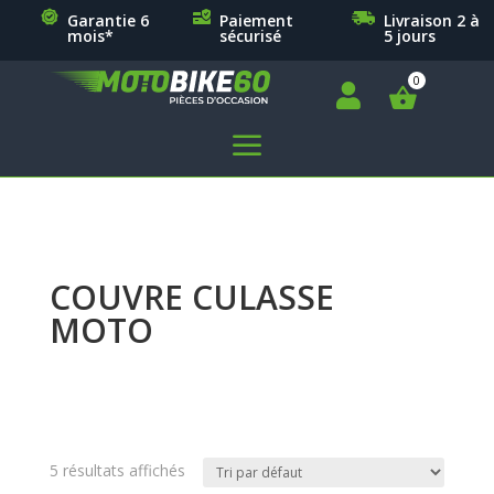
Garantie 6
Paiement
Livraison 2 à
mois*
sécurisé
5 jours

a
COUVRE CULASSE
MOTO
5 résultats affichés