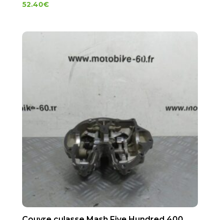
52.40
€
Couvre culasse Mash Five Hundred 400