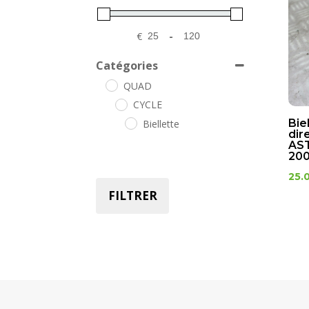
€
-
Minimum Price
Maximum Price
Catégories
QUAD
CYCLE
Bie
Biellette
dir
AS
200
25.
FILTRER