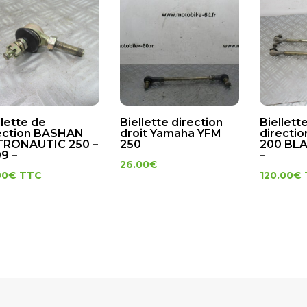
llette de
Biellette direction
Biellett
ection BASHAN
droit Yamaha YFM
directi
TRONAUTIC 250 –
250
200 BLA
9 –
–
26.00
€
00
€
TTC
120.00
€