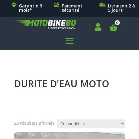
Garantie 6
Paiement
Livraison 2 à
mois*
sécurisé
5 jours

a
DURITE D'EAU MOTO
26 résultats affichés