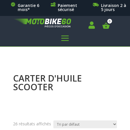
Garantie 6
Paiement
Livraison 2 à
mois*
sécurisé
5 jours

a
CARTER D'HUILE
SCOOTER
26 résultats affichés