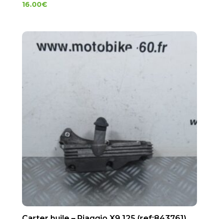
16.00
€
Carter huile – Piaggio X9 125 (ref:843761)