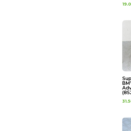
19.
Sup
BMW
Adv
(85
31.