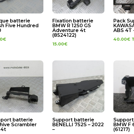
que batterie
Fixation batterie
Pack Su
h Five Hundred
BMW R 1250 GS
KAWASA
0
Adventure 4t
ABS 4T 
(8524122)
00
€
40.00
€
15.00
€
port batterie
Support batterie
Support
hive Scrambler
BENELLI 752S – 2022
BMW F 6
 4t
–
(61217)