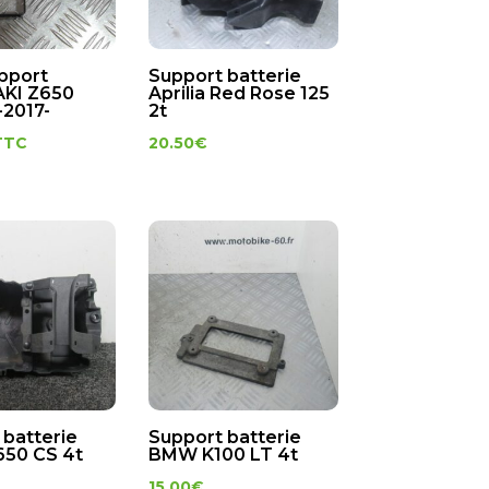
pport
Support batterie
KI Z650
Aprilia Red Rose 125
-2017-
2t
TTC
20.50
€
 batterie
Support batterie
50 CS 4t
BMW K100 LT 4t
15.00
€