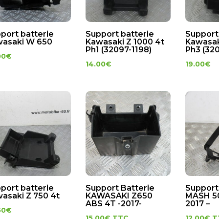
port batterie
Support batterie
Support
asaki W 650
Kawasaki Z 1000 4t
Kawasak
Ph1 (32097-1198)
Ph3 (32
00
€
14.00
€
19.00
€
port batterie
Support Batterie
Support
asaki Z 750 4t
KAWASAKI Z650
MASH 50
ABS 4T -2017-
2017 –
50
€
15.00
€
TTC
12.00
€
T