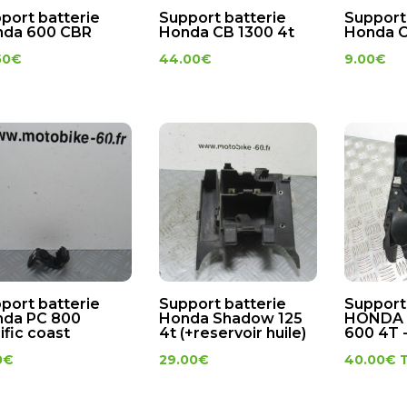
port batterie
Support batterie
Support
nda 600 CBR
Honda CB 1300 4t
Honda C
50
€
44.00
€
9.00
€
port batterie
Support batterie
Support
da PC 800
Honda Shadow 125
HONDA
ific coast
4t (+reservoir huile)
600 4T 
0
€
29.00
€
40.00
€