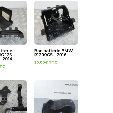
tterie
Bac batterie BMW
G 125
R1200GS – 2016 –
– 2014 –
25.00
€
TTC
TC