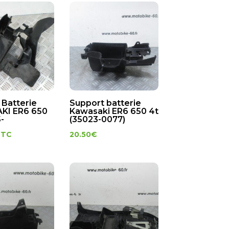
 Batterie
Support batterie
KI ER6 650
Kawasaki ER6 650 4t
-
(35023-0077)
TTC
20.50
€