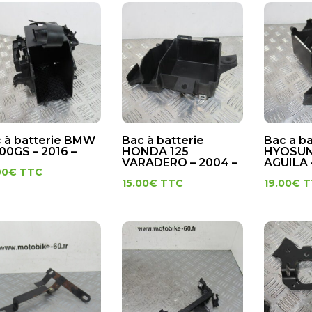
 à batterie BMW
Bac à batterie
Bac a ba
00GS – 2016 –
HONDA 125
HYOSUN
VARADERO – 2004 –
AGUILA 
00
€
TTC
15.00
€
TTC
19.00
€
T