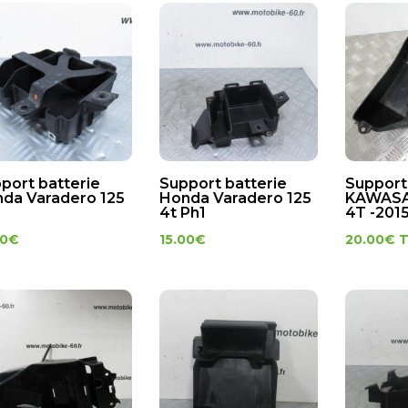
port batterie
Support batterie
Support
da Varadero 125
Honda Varadero 125
KAWASA
4t Ph1
4T -2015
00
€
15.00
€
20.00
€