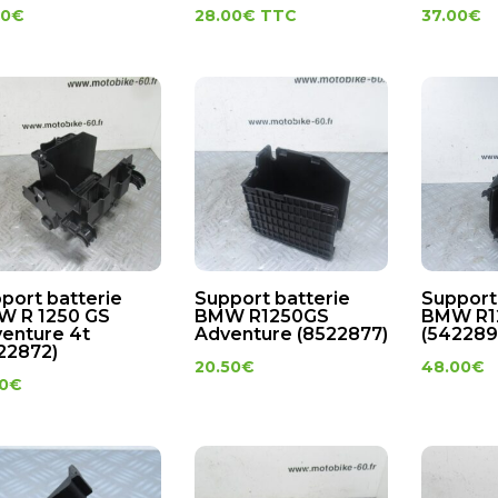
00
€
28.00
€
TTC
37.00
€
port batterie
Support batterie
Support
 R 1250 GS
BMW R1250GS
BMW R1
enture 4t
Adventure (8522877)
(542289
22872)
20.50
€
48.00
€
50
€