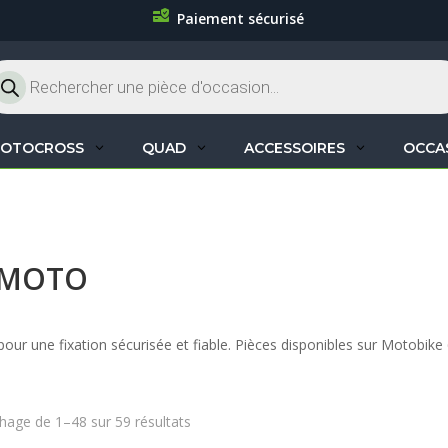
Paiement sécurisé
cherche
oduits
OTOCROSS
QUAD
ACCESSOIRES
OCCA
 MOTO
ur une fixation sécurisée et fiable. Pièces disponibles sur Motobike 
chage de 1–48 sur 59 résultats