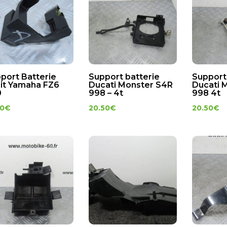
port Batterie
Support batterie
Support
it Yamaha FZ6
Ducati Monster S4R
Ducati 
0
998 – 4t
998 4t
00
€
20.50
€
20.50
€