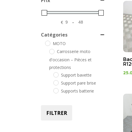
Prix
€
-
Minimum Price
Maximum Price
Catégories
MOTO
Carrosserie moto
Bac
d'occasion – Pièces et
R12
protections
25.
Support bavette
Support pare brise
Supports batterie
FILTRER