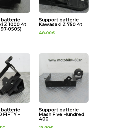
 batterie
Support batterie
i Z 1000 4t
Kawasaki Z 750 4t
097-0505)
48.00
€
 batterie
Support batterie
 FIFTY –
Mash Five Hundred
400
TC
15.00
€