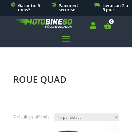
Garantie 6
Paiement
Livraison 2 à
mois*
sécurisé
5 jours

a
ROUE QUAD
7 résultats affichés