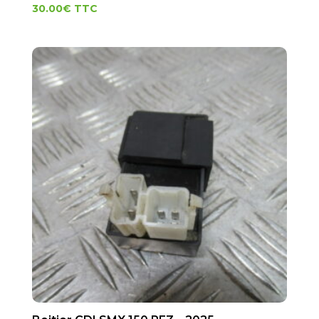
30.00
€
TTC