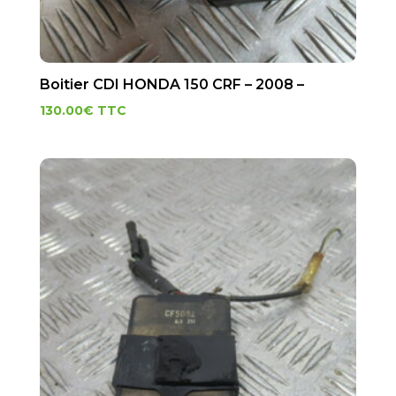
Boitier CDI HONDA 150 CRF – 2008 –
130.00
€
TTC