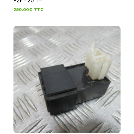
YZF – 2011 –
250.00
€
TTC