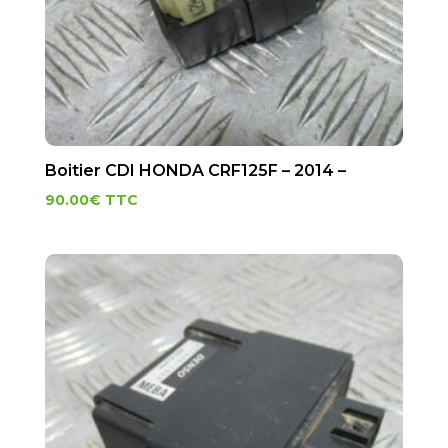
Boitier CDI HONDA CRF125F – 2014 –
90.00
€
TTC