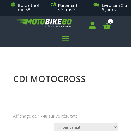
Garantie 6
Paiement
Livraison 2 à
mois*
sécurisé
5 jours

a
CDI MOTOCROSS
Affichage de 1–48 sur 76 résultats