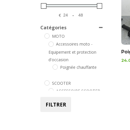
€
-
Minimum Price
Maximum Price
Catégories
MOTO
Accessoires moto -
Poi
Equipement et protection
d'occasion
24.
Poignée chauffante
SCOOTER
ACCESSOIRE SCOOTER
Poignée chauffante
FILTRER