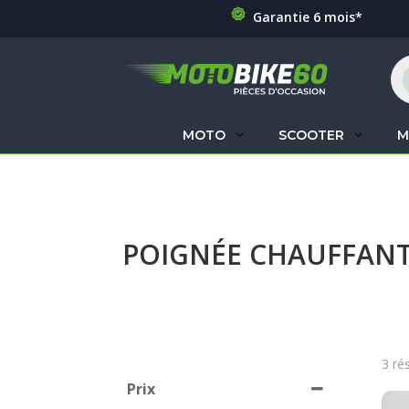
Garantie 6 mois*
Re
de
pr
MOTO
SCOOTER
M
POIGNÉE CHAUFFAN
3 ré
Prix