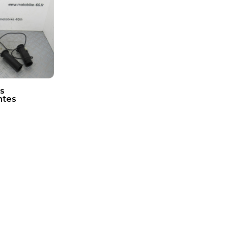
s
ntes