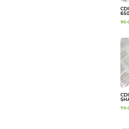
Boitier thermostat
CD
Bouchon
650
Carburateur
90.
Corps d'injection
Durite d'air
Durite d'eau
Durite d'essence
Durite d'huile
Injecteur
Jauge à essence
Pompe a eau
Pompe a essence
CDI
Pompe a huile
SH
Rampe de carburateur
70.
répartiteur
Reservoir d'essence