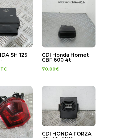
NDA SH 125
CDI Honda Hornet
-
CBF 600 4t
TTC
70.00
€
CDI HONDA FORZA