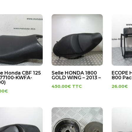
le Honda CBF 125
Selle HONDA 1800
ECOPE 
(77100-KWFA-
GOLD WING – 2013 –
800 Paci
0)
450.00
€
TTC
26.00
€
00
€