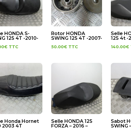
le HONDA S-
Rotor HONDA
Selle 
G 125 4T -2010-
SWING 125 4T -2007-
125 4t -
00
€
TTC
50.00
€
TTC
140.00
€
le Honda Hornet
Selle HONDA 125
Sabot 
 2003 4T
FORZA – 2016 –
SWING –