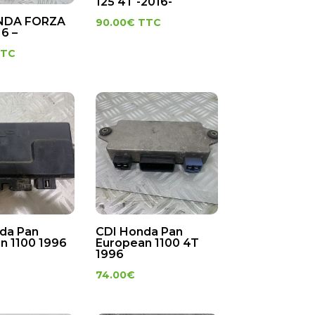
125 4T -2016-
NDA FORZA
90.00
€
TTC
16 –
TTC
da Pan
CDI Honda Pan
n 1100 1996
European 1100 4T
1996
74.00
€