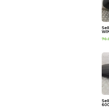
Support pare brise
Supports batterie
Tablier
Trappe a essence
Valise
Sel
WIN
Vide poche
70.
ELECTRICITE
antiparasite
Bobine d'allumage
Boutons
Calculateur
Capteur de bequille
Capteur de chute
CDI
Centrale clignotant
Sel
Commodo
600