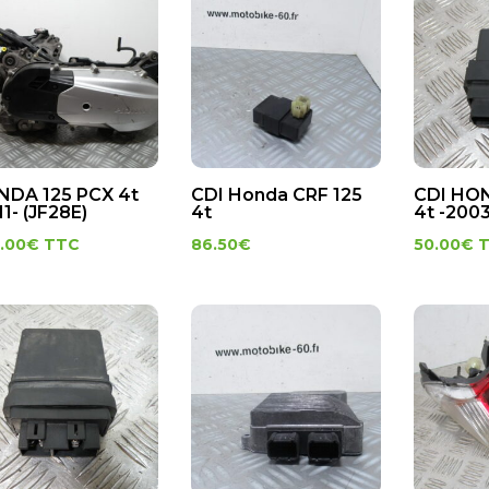
DA 125 PCX 4t
CDI Honda CRF 125
CDI HO
11- (JF28E)
4t
4t -2003
.00
€
TTC
86.50
€
50.00
€