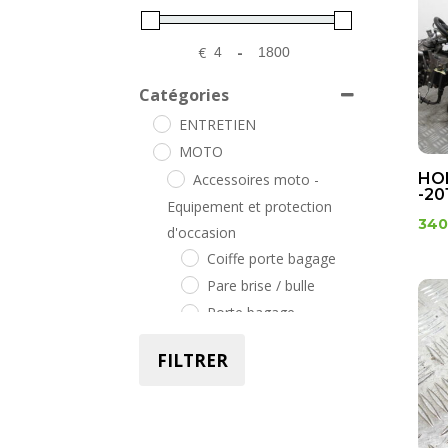
€
-
Minimum Price
Maximum Price
Catégories
ENTRETIEN
MOTO
HON
Accessoires moto -
-20
Equipement et protection
340
d'occasion
Coiffe porte bagage
Pare brise / bulle
Porte bagage
Support top case
FILTRER
Alimentation moto –
Carburateurs, pompes et
filtres d'occasion