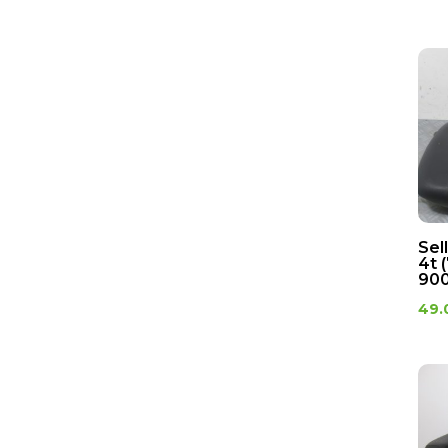
Flanc
Garde boue
Grilles de radiateur
Leche roue
Logo
Marche pied
Pare-boue
Protection de pot
d'echappement
Sel
Protections
4t 
900
Protege fourche
49.
Protege radiateur
Protèges chaînes
Rétroviseur
Sabot
Support bavette