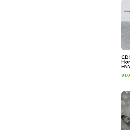
Reservoir d'huile
Robinet d'essence
Carrosserie moto
d'occasion – Pièces et
protections
Bas de caisse
Bavettes
CDI
Boite a gant
Hor
EN7
Cache moteur
Cache pignon
81.
Cache serrure
Cache sous bulle
Cache sous fourche
Caches divers
Caoutchouc
capot