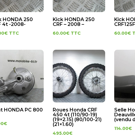
k HONDA 250
Kick HONDA 250
Kick H
 4t -2008-
CRF – 2008 –
CRF125F
00
€
TTC
60.00
€
TTC
60.00
€
nt HONDA PC 800
Roues Honda CRF
Selle H
450 4t (110/90-19)
Deauvill
(19×2.15) (80/100-21)
(vendu d
00
€
(21×1.60)
114.00
€
495.00
€