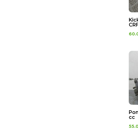
Carenage avant
Carenage centrale
Carénage inférieur
Kic
CRF
Carénage latéral
Carénage sous
60.
fourche
Carénages arrière
Coffres sous selle
Couvercles
Écopes
Entourage compteur
Entourage de feu
Entourage guidon
Entourage reservoir
Po
cc
Entourages de phare
Face avant
55.
Fermeture carenage