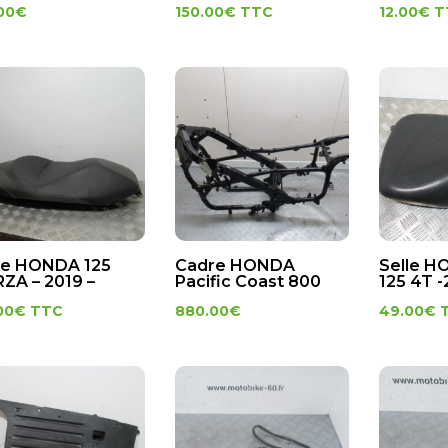
00
€
150.00
€
TTC
12.00
€
T
le HONDA 125
Cadre HONDA
Selle 
ZA – 2019 –
Pacific Coast 800
125 4T -
00
€
TTC
880.00
€
49.00
€