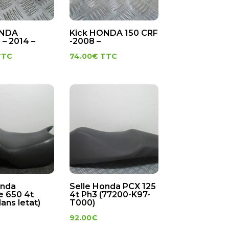
ONDA
Kick HONDA 150 CRF
 – 2014 –
-2008 –
TTC
74.00
€
TTC
onda
Selle Honda PCX 125
e 650 4t
4t Ph3 (77200-K97-
ans letat)
T000)
92.00
€