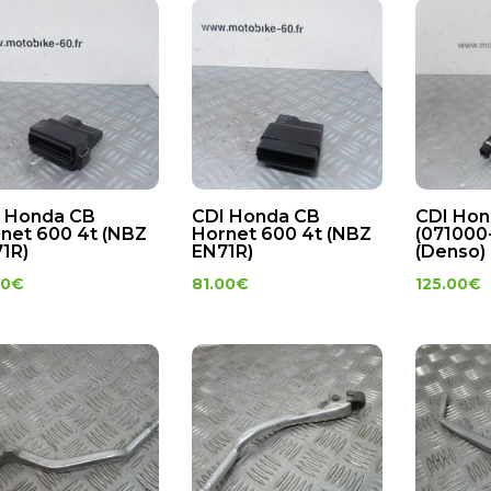
 Honda CB
CDI Honda CB
CDI Hon
net 600 4t (NBZ
Hornet 600 4t (NBZ
(071000
1R)
EN71R)
(Denso)
00
€
81.00
€
125.00
€