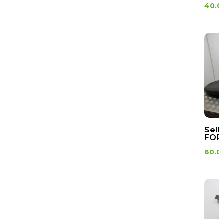
Compteur
40.
Contacteur de bequille
Contacteur de frein
Contacteur de stop
Contacteur neiman
Coupe circuit
Démarreur
ECLAIRAGE
Clignotants
Feux
Sel
Optiques
FOR
60.
Faisceau éléctrique
Klaxon
Neiman
régulateur de tension
relais