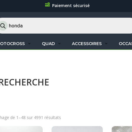
Paiement sécurisé
cherche
oduits
OTOCROSS
QUAD
ACCESSOIRES
OCCA
 RECHERCHE
chage de 1–48 sur 4991 résultats