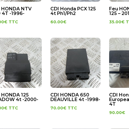
I HONDA NTV
CDI Honda PCX 125
Feu HO
 4T -1996-
4t Ph1/Ph2
125 – 20
00
€
TTC
60.00
€
35.00
€
 HONDA 125
CDI HONDA 650
CDI Hon
ADOW 4t -2000-
DEAUVILLE 4t -1998-
Europea
4T
00
€
TTC
70.00
€
TTC
90.00
€