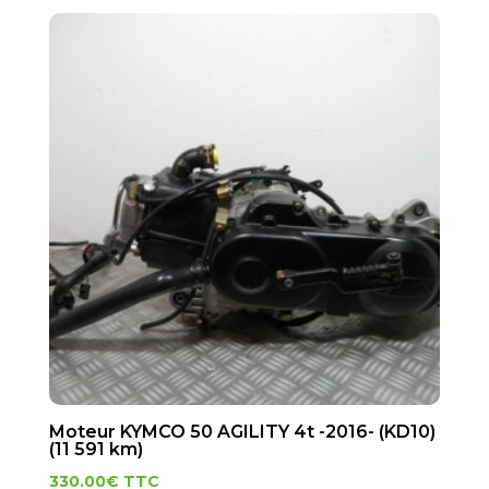
Moteur KYMCO 50 AGILITY 4t -2016- (KD10)
(11 591 km)
330.00
€
TTC