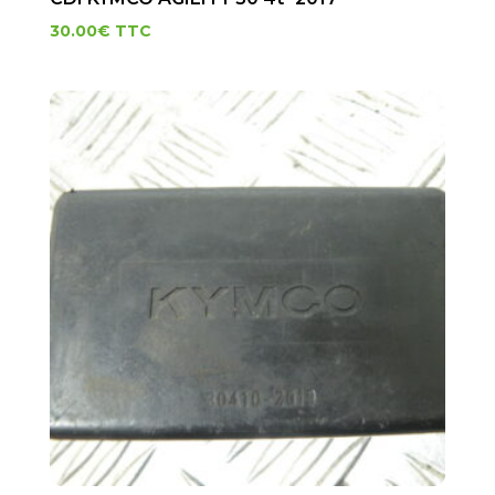
30.00
€
TTC