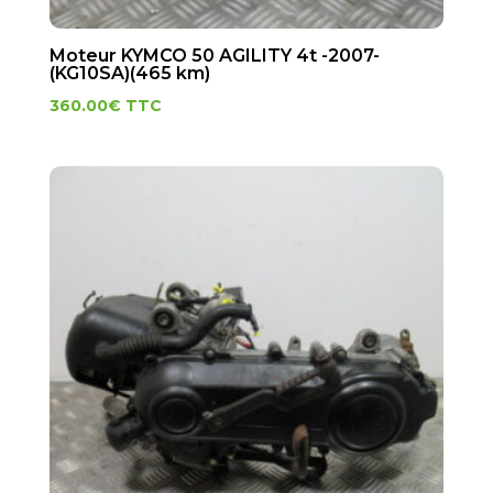
Moteur KYMCO 50 AGILITY 4t -2007-
(KG10SA)(465 km)
360.00
€
TTC