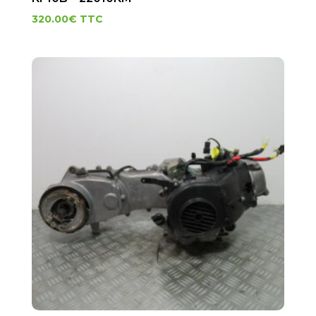
320.00
€
TTC