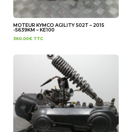
MOTEUR KYMCO AGILITY 502T – 2015
-5639KM – KE100
360.00
€
TTC