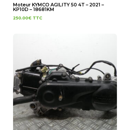
Moteur KYMCO AGILITY 50 4T – 2021 –
KP10D – 18681KM
250.00
€
TTC